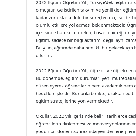
2022 Eğitim Öğretim Yılı, Türkiye’deki eğitim s
olmuştur. Geliştirilen takvim ve yenilikler, eğitim
kadar zorluklarla dolu bir süreçten geçilse de, bu
olumlu etkilere yol açması beklenmektedir. Öğre
içerisinde hareket etmeleri, başarılı bir eğitim 
Eğitim, sadece bir bilgi aktarımı değil, aynı zaman
Bu yılın, eğitimde daha nitelikli bir gelecek iç
dilerim.
2022 Eğitim Öğretim Yılı, öğrenci ve öğretmenler i
Bu dönemde, eğitim kurumları yeni müfredatlarını
düzenleyerek öğrencilerin hem akademik hem de
hedeflemişlerdir. Bununla birlikte, uzaktan eği
eğitim stratejilerine yön vermektedir.
Okullar, 2022 yılı içerisinde belirli tarihlerde çeş
öğrencilerin dinlenmesi ve motivasyonlarının artır
yoğun bir dönem sonrasında yeniden enerjilerini