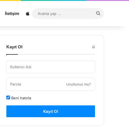
Sitemap
Arama
İletişim
yap
...
Kayıt Ol
Unuttunuz mu?
Beni hatırla
Kayıt Ol