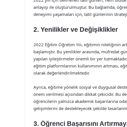
2022 yılı için belirlenen tatil günleri, hem ulus
anlayışı ile oluşturulmuştur. Bu bağlamda, öğre
deneyimi yaşamaları için, tatil günlerinin stratej
2. Yenilikler ve Değişiklikler
2022 Eğitim Öğretim Yılı, eğitimin niteliğinin art
başlamıştır. Bu yenilikler arasında, müfredat g
yapılan iyileştirmeler önemli bir yer tutmaktadır.
eğitim platformlarının kullanımının artması, eğit
olarak değerlendirilmektedir.
Ayrıca, eğitime yönelik sosyal ve duygusal deste
önem verilmesi açısından dikkat çekicidir. Bu değ
öğrencilerin yalnızca akademik başarılarına o
gelişimlerini de destekleyecek şekilde tasarlanmı
3. Öğrenci Başarısını Artırmaya