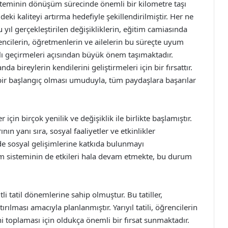
isteminin dönüşüm sürecinde önemli bir kilometre taşı
deki kaliteyi artırma hedefiyle şekillendirilmiştir. Her ne
 yıl gerçekleştirilen değişikliklerin, eğitim camiasında
ncilerin, öğretmenlerin ve ailelerin bu süreçte uyum
yılı geçirmeleri açısından büyük önem taşımaktadır.
da bireylerin kendilerini geliştirmeleri için bir fırsattır.
in bir başlangıç olması umuduyla, tüm paydaşlara başarılar
çin birçok yenilik ve değişiklik ile birlikte başlamıştır.
n yanı sıra, sosyal faaliyetler ve etkinlikler
 sosyal gelişimlerine katkıda bulunmayı
tim sisteminin de etkileri hala devam etmekte, bu durum
itli tatil dönemlerine sahip olmuştur. Bu tatiller,
ılması amacıyla planlanmıştır. Yarıyıl tatili, öğrencilerin
 toplaması için oldukça önemli bir fırsat sunmaktadır.