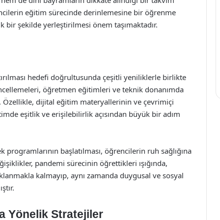
al hem de dini bayramların dikkate alındığı bir takvim
ncilerin eğitim sürecinde derinlemesine bir öğrenme
ik bir şekilde yerleştirilmesi önem taşımaktadır.
ırılması hedefi doğrultusunda çeşitli yeniliklerle birlikte
üncellemeleri, öğretmen eğitimleri ve teknik donanımda
 Özellikle, dijital eğitim materyallerinin ve çevrimiçi
imde eşitlik ve erişilebilirlik açısından büyük bir adım
k programlarının başlatılması, öğrencilerin ruh sağlığına
işiklikler, pandemi sürecinin öğrettikleri ışığında,
daklanmakla kalmayıp, aynı zamanda duygusal ve sosyal
ştır.
 Yönelik Stratejiler