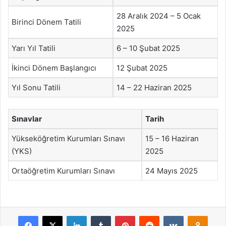
28 Aralık 2024 – 5 Ocak
Birinci Dönem Tatili
2025
Yarı Yıl Tatili
6 – 10 Şubat 2025
İkinci Dönem Başlangıcı
12 Şubat 2025
Yıl Sonu Tatili
14 – 22 Haziran 2025
Sınavlar
Tarih
Yükseköğretim Kurumları Sınavı
15 – 16 Haziran
(YKS)
2025
Ortaöğretim Kurumları Sınavı
24 Mayıs 2025
Facebook
X
LinkedIn
Tumblr
Pinterest
Reddit
VKontakte
Odnok