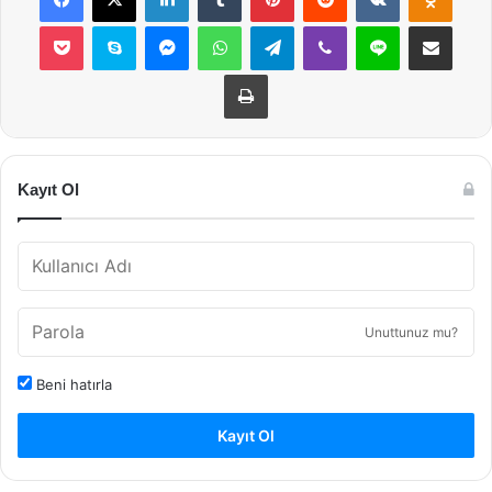
Pocket
Skype
Messenger
WhatsApp
Telegram
Viber
Line
E-Posta ile payla
Yazdır
Kayıt Ol
Unuttunuz mu?
Beni hatırla
Kayıt Ol