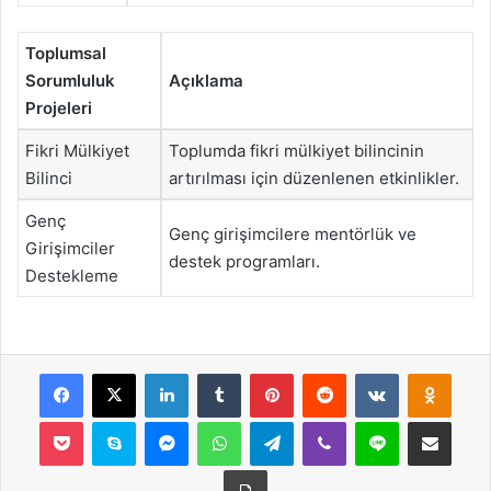
Toplumsal
Sorumluluk
Açıklama
Projeleri
Fikri Mülkiyet
Toplumda fikri mülkiyet bilincinin
Bilinci
artırılması için düzenlenen etkinlikler.
Genç
Genç girişimcilere mentörlük ve
Girişimciler
destek programları.
Destekleme
Facebook
X
LinkedIn
Tumblr
Pinterest
Reddit
VKontakte
Odnok
Pocket
Skype
Messenger
WhatsApp
Telegram
Viber
Line
E-Posta ile payla
Yazdır