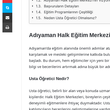
Adıyaman Halk Eğitim Merkezi’nin Vizyon
Skype
Başvuruların Detayları
Eğitim Programlarının Çeşitliliği
E-Posta ile paylaş
Neden Usta Öğretici Olmalısınız?
Yazdır
Adıyaman Halk Eğitim Merkezi 
Adıyaman’da eğitim alanında önemli adımlar atan
karşılamak ve mesleki gelişimlerine katkıda bu
başladı. Bu durum, hem eğitimciler için yeni bir
bilgi ve becerilerini artırmak adına büyük bir a
Usta Öğretici Nedir?
Usta öğretici, belirli bir alan veya konuda uzma
kişilerdir. Halk Eğitim Merkezleri, bireylerin çe
deneyimli eğitmenlere ihtiyaç duymaktadır. Usta
katılımcıların becerilerini geliştirmelerine yar