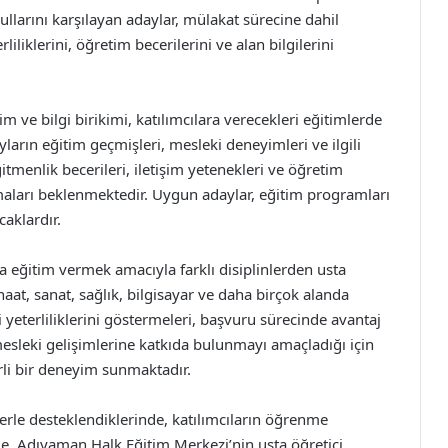
llarını karşılayan adaylar, mülakat sürecine dahil
liliklerini, öğretim becerilerini ve alan bilgilerini
m ve bilgi birikimi, katılımcılara verecekleri eğitimlerde
yların eğitim geçmişleri, mesleki deneyimleri ve ilgili
itmenlik becerileri, iletişim yetenekleri ve öğretim
lamaları beklenmektedir. Uygun adaylar, eğitim programları
caklardır.
a eğitim vermek amacıyla farklı disiplinlerden usta
aat, sanat, sağlık, bilgisayar ve daha birçok alanda
li yeterliliklerini göstermeleri, başvuru sürecinde avantaj
 mesleki gelişimlerine katkıda bulunmayı amaçladığı için
rli bir deneyim sunmaktadır.
lerle desteklendiklerinde, katılımcıların öğrenme
le, Adıyaman Halk Eğitim Merkezi’nin usta öğretici