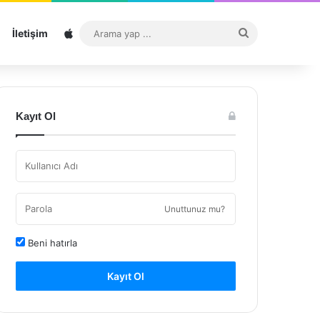
Sitemap
Arama
İletişim
yap
...
Kayıt Ol
Unuttunuz mu?
Beni hatırla
Kayıt Ol