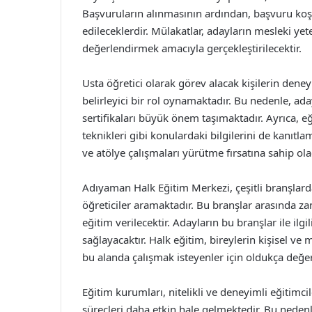
Başvuruların alınmasının ardından, başvuru koşu
edileceklerdir. Mülakatlar, adayların mesleki yeter
değerlendirmek amacıyla gerçekleştirilecektir.
Usta öğretici olarak görev alacak kişilerin deneyi
belirleyici bir rol oynamaktadır. Bu nedenle, ada
sertifikaları büyük önem taşımaktadır. Ayrıca, eğ
teknikleri gibi konulardaki bilgilerini de kanıt
ve atölye çalışmaları yürütme fırsatına sahip ola
Adıyaman Halk Eğitim Merkezi, çeşitli branşlard
öğreticiler aramaktadır. Bu branşlar arasında zan
eğitim verilecektir. Adayların bu branşlar ile ilgi
sağlayacaktır. Halk eğitim, bireylerin kişisel ve
bu alanda çalışmak isteyenler için oldukça değe
Eğitim kurumları, nitelikli ve deneyimli eğitimci
süreçleri daha etkin hale gelmektedir. Bu neden