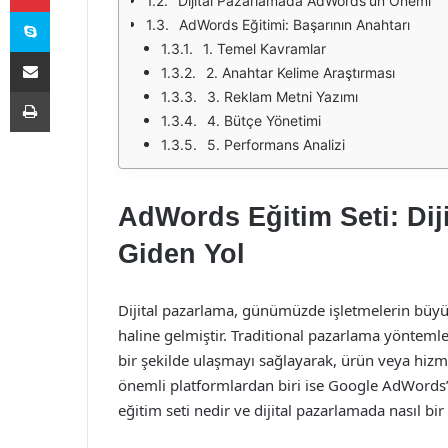
Dijital Pazarlamada AdWords'un Önemi
Skype
AdWords Eğitimi: Başarının Anahtarı
1. Temel Kavramlar
E-Posta ile paylaş
2. Anahtar Kelime Araştırması
Yazdır
3. Reklam Metni Yazımı
4. Bütçe Yönetimi
5. Performans Analizi
AdWords Eğitim Seti: Dij
Giden Yol
Dijital pazarlama, günümüzde işletmelerin büyü
haline gelmiştir. Traditional pazarlama yöntemlerin
bir şekilde ulaşmayı sağlayarak, ürün veya hizme
önemli platformlardan biri ise Google AdWords’
eğitim seti nedir ve dijital pazarlamada nasıl bir 