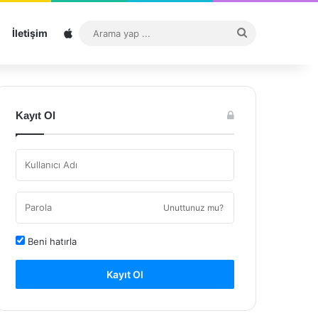
Sitemap
Arama
İletişim
yap
...
Kayıt Ol
Unuttunuz mu?
Beni hatırla
Kayıt Ol