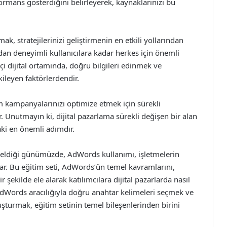
ormans gösterdiğini belirleyerek, kaynaklarınızı bu
ak, stratejilerinizi geliştirmenin en etkili yollarından
rdan deneyimli kullanıcılara kadar herkes için önemli
çi dijital ortamında, doğru bilgileri edinmek ve
ileyen faktörlerdendir.
m kampanyalarınızı optimize etmek için sürekli
nutmayın ki, dijital pazarlama sürekli değişen bir alan
ki en önemli adımdır.
geldiği günümüzde, AdWords kullanımı, işletmelerin
sunar. Bu eğitim seti, AdWords’ün temel kavramlarını,
r şekilde ele alarak katılımcılara dijital pazarlarda nasıl
 AdWords aracılığıyla doğru anahtar kelimeleri seçmek ve
uluşturmak, eğitim setinin temel bileşenlerinden birini