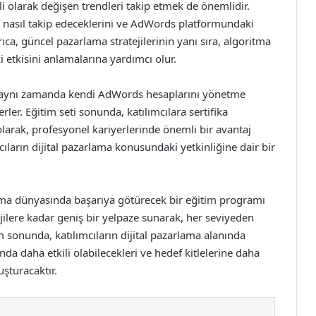
li olarak değişen trendleri takip etmek de önemlidir.
ni nasıl takip edeceklerini ve AdWords platformundaki
rıca, güncel pazarlama stratejilerinin yanı sıra, algoritma
 etkisini anlamalarına yardımcı olur.
ıra, aynı zamanda kendi AdWords hesaplarını yönetme
ler. Eğitim seti sonunda, katılımcılara sertifika
i olarak, profesyonel kariyerlerinde önemli bir avantaj
ımcıların dijital pazarlama konusundaki yetkinliğine dair bir
rlama dünyasında başarıya götürecek bir eğitim programı
ejilere kadar geniş bir yelpaze sunarak, her seviyeden
im sonunda, katılımcıların dijital pazarlama alanında
nda daha etkili olabilecekleri ve hedef kitlelerine daha
uşturacaktır.