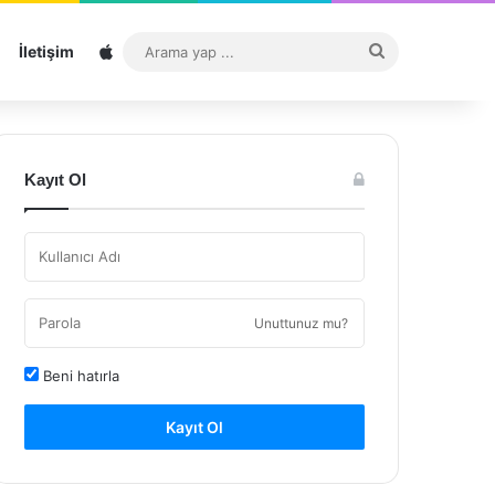
Sitemap
Arama
İletişim
yap
...
Kayıt Ol
Unuttunuz mu?
Beni hatırla
Kayıt Ol