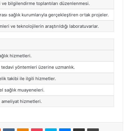
 ve bilgilendirme toplantıları düzenlenmesi.
rası sağlık kurumlarıyla gerçekleştiren ortak projeler.
eri ve teknolojilerin araştırıldığı laboratuvarlar.
ağlık hizmetleri.
e tedavi yöntemleri üzerine uzmanlık.
ik takibi ile ilgili hizmetler.
nel sağlık muayeneleri.
ameliyat hizmetleri.
st
Reddit
VKontakte
Odnoklassniki
Pocket
Skype
Messenger
E-Posta ile paylaş
Yazdır