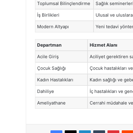
Toplumsal Bilinçlendirme
Sağlık seminerleri
İş Birlikleri
Ulusal ve uluslara
Modern Altyapı
Yeni tedavi yönteml
Departman
Hizmet Alanı
Acile Giriş
Aciliyet gerektiren s
Çocuk Sağlığı
Çocuk hastalıkları v
Kadın Hastalıkları
Kadın sağlığı ve gebel
Dahiliye
İç hastalıkları ve ge
Ameliyathane
Cerrahi müdahale ve 
Facebook
X
LinkedIn
Tumblr
Pintere