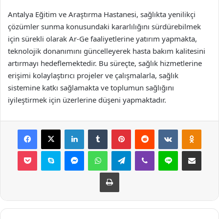
Antalya Eğitim ve Araştırma Hastanesi, sağlıkta yenilikçi
çözümler sunma konusundaki kararlılığını sürdürebilmek
için sürekli olarak Ar-Ge faaliyetlerine yatırım yapmakta,
teknolojik donanımını güncelleyerek hasta bakım kalitesini
artırmayı hedeflemektedir. Bu süreçte, sağlık hizmetlerine
erişimi kolaylaştırıcı projeler ve çalışmalarla, sağlık
sistemine katkı sağlamakta ve toplumun sağlığını
iyileştirmek için üzerlerine düşeni yapmaktadır.
Facebook
X
LinkedIn
Tumblr
Pinterest
Reddit
VKontakte
Odnok
Pocket
Skype
Messenger
WhatsApp
Telegram
Viber
Line
E-Posta ile payla
Yazdır