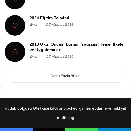
2024 Eğitim Takvimi
Admin
7 Ağustos 2026
2013 Okul Öncesi Eğitim Programı: Temel İlkeler
ve Uygulamalar
Admin
7 Ağustos 2026
Daha Fazla Yükle
dudak dolgusu
Otel kapı kilidi
unblocked games
evden eve nakliyat
nedirblog