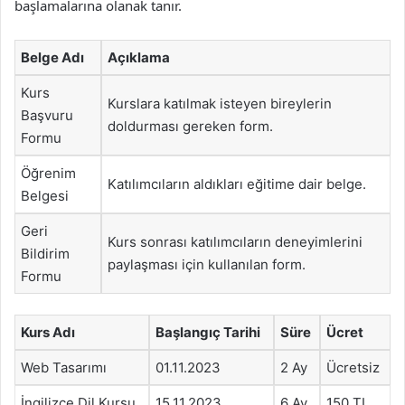
başlamalarına olanak tanır.
Belge Adı
Açıklama
Kurs
Kurslara katılmak isteyen bireylerin
Başvuru
doldurması gereken form.
Formu
Öğrenim
Katılımcıların aldıkları eğitime dair belge.
Belgesi
Geri
Kurs sonrası katılımcıların deneyimlerini
Bildirim
paylaşması için kullanılan form.
Formu
Kurs Adı
Başlangıç Tarihi
Süre
Ücret
Web Tasarımı
01.11.2023
2 Ay
Ücretsiz
İngilizce Dil Kursu
15.11.2023
6 Ay
150 TL