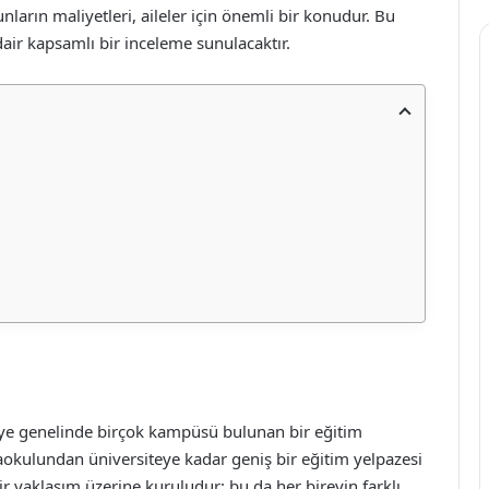
arın maliyetleri, aileler için önemli bir konudur. Bu
dair kapsamlı bir inceleme sunulacaktır.
kiye genelinde birçok kampüsü bulunan bir eğitim
aokulundan üniversiteye kadar geniş bir eğitim yelpazesi
ir yaklaşım üzerine kuruludur; bu da her bireyin farklı