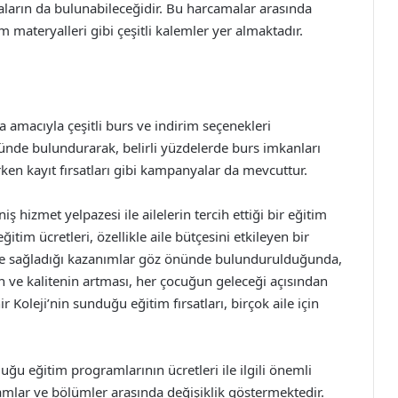
amaların da bulunabileceğidir. Bu harcamalar arasında
 materyalleri gibi çeşitli kalemler yer almaktadır.
ma amacıyla çeşitli burs ve indirim seçenekleri
nde bulundurarak, belirli yüzdelerde burs imkanları
rken kayıt fırsatları gibi kampanyalar da mevcuttur.
ş hizmet yelpazesi ile ailelerin tercih ettiği bir eğitim
tim ücretleri, özellikle aile bütçesini etkileyen bir
ede sağladığı kazanımlar göz önünde bulundurulduğunda,
n ve kalitenin artması, her çocuğun geleceği açısından
 Koleji’nin sunduğu eğitim fırsatları, birçok aile için
duğu eğitim programlarının ücretleri ile ilgili önemli
gramlar ve bölümler arasında değişiklik göstermektedir.