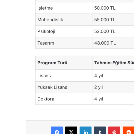
İşletme
50.000 TL
Mühendislik
55.000 TL
Psikoloji
52.000 TL
Tasarım
48.000 TL
Program Türü
Tahmini Eğitim Sü
Lisans
4 yıl
Yüksek Lisans
2 yıl
Doktora
4 yıl
Facebook
X
LinkedIn
Tumblr
Pintere