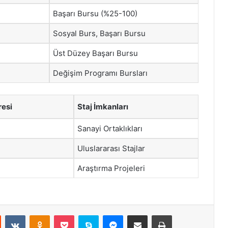
Başarı Bursu (%25-100)
Sosyal Burs, Başarı Bursu
Üst Düzey Başarı Bursu
Değişim Programı Bursları
resi
Staj İmkanları
Sanayi Ortaklıkları
Uluslararası Stajlar
Araştırma Projeleri
st
Reddit
VKontakte
Odnoklassniki
Pocket
Skype
Messenger
E-Posta ile paylaş
Yazdır