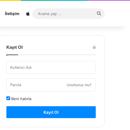
Sitemap
Arama
İletişim
yap
...
Kayıt Ol
Unuttunuz mu?
Beni hatırla
Kayıt Ol