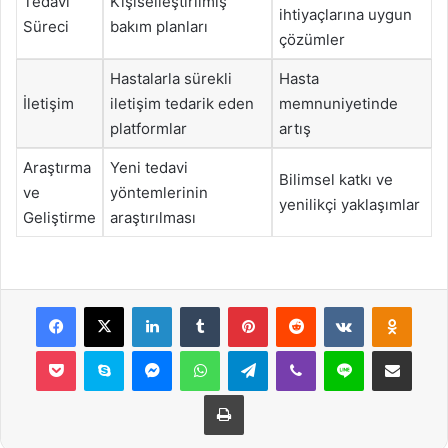
Tedavi
Kişiselleştirilmiş
ihtiyaçlarına uygun
Süreci
bakım planları
çözümler
Hastalarla sürekli
Hasta
İletişim
iletişim tedarik eden
memnuniyetinde
platformlar
artış
Araştırma
Yeni tedavi
Bilimsel katkı ve
ve
yöntemlerinin
yenilikçi yaklaşımlar
Geliştirme
araştırılması
Facebook
X
LinkedIn
Tumblr
Pinterest
Reddit
VKontakte
Odnok
Pocket
Skype
Messenger
WhatsApp
Telegram
Viber
Line
E-Posta ile payla
Yazdır