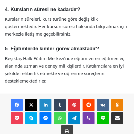
4. Kursların süresi ne kadardır?
Kursların süreleri, kurs türüne göre değişiklik
göstermektedir. Her kursun süresi hakkında bilgi almak için
merkezle iletişime geçebilirsiniz.
5. Eğitimlerde kimler görev almaktadır?
Beşiktaş Halk Eğitim Merkezi’nde eğitim veren eğitmenler,
alanında uzman ve deneyimli kişilerdir. Katılımcılara en iyi
şekilde rehberlik etmekte ve öğrenme süreçlerini
desteklemektedirler.
Facebook
X
LinkedIn
Tumblr
Pinterest
Reddit
VKontakte
Odnok
Pocket
Skype
Messenger
WhatsApp
Telegram
Viber
Line
E-Posta ile payla
Yazdır