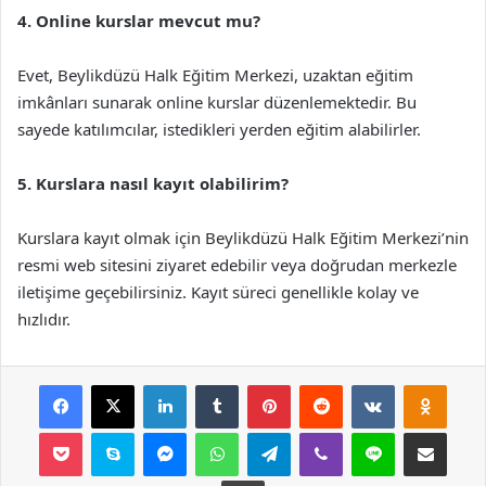
4. Online kurslar mevcut mu?
Evet, Beylikdüzü Halk Eğitim Merkezi, uzaktan eğitim
imkânları sunarak online kurslar düzenlemektedir. Bu
sayede katılımcılar, istedikleri yerden eğitim alabilirler.
5. Kurslara nasıl kayıt olabilirim?
Kurslara kayıt olmak için Beylikdüzü Halk Eğitim Merkezi’nin
resmi web sitesini ziyaret edebilir veya doğrudan merkezle
iletişime geçebilirsiniz. Kayıt süreci genellikle kolay ve
hızlıdır.
Facebook
X
LinkedIn
Tumblr
Pinterest
Reddit
VKontakte
Odnok
Pocket
Skype
Messenger
WhatsApp
Telegram
Viber
Line
E-Posta ile payla
Yazdır