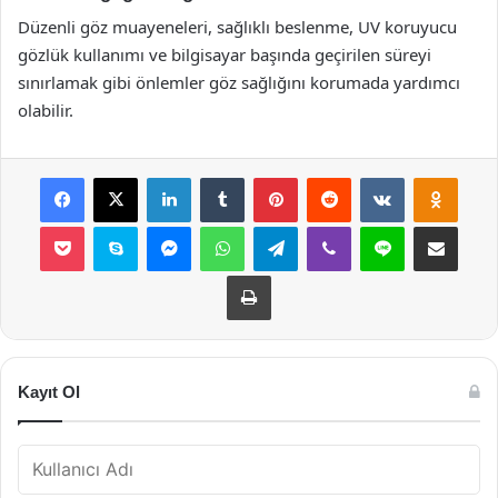
Düzenli göz muayeneleri, sağlıklı beslenme, UV koruyucu
gözlük kullanımı ve bilgisayar başında geçirilen süreyi
sınırlamak gibi önlemler göz sağlığını korumada yardımcı
olabilir.
Facebook
X
LinkedIn
Tumblr
Pinterest
Reddit
VKontakte
Odnok
Pocket
Skype
Messenger
WhatsApp
Telegram
Viber
Line
E-Posta ile payla
Yazdır
Kayıt Ol