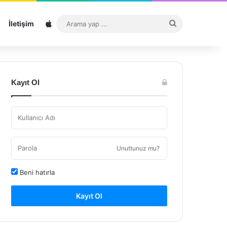
Sitemap
Arama
İletişim
yap
...
Kayıt Ol
Unuttunuz mu?
Beni hatırla
Kayıt Ol