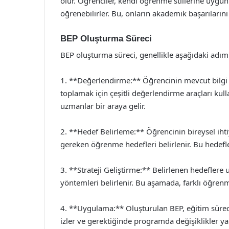
olur. Öğrenciler, kendi öğrenme stillerine uygun st
öğrenebilirler. Bu, onların akademik başarılarını
BEP Oluşturma Süreci
BEP oluşturma süreci, genellikle aşağıdaki adımla
1. **Değerlendirme:** Öğrencinin mevcut bilgi d
toplamak için çeşitli değerlendirme araçları kul
uzmanlar bir araya gelir.
2. **Hedef Belirleme:** Öğrencinin bireysel iht
gereken öğrenme hedefleri belirlenir. Bu hedefler,
3. **Strateji Geliştirme:** Belirlenen hedeflere u
yöntemleri belirlenir. Bu aşamada, farklı öğrenm
4. **Uygulama:** Oluşturulan BEP, eğitim süreci
izler ve gerektiğinde programda değişiklikler ya