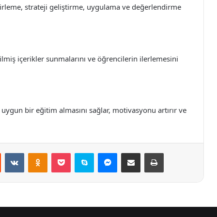
irleme, strateji geliştirme, uygulama ve değerlendirme
ilmiş içerikler sunmalarını ve öğrencilerin ilerlemesini
 uygun bir eğitim almasını sağlar, motivasyonu artırır ve
st
Reddit
VKontakte
Odnoklassniki
Pocket
Skype
Messenger
E-Posta ile paylaş
Yazdır