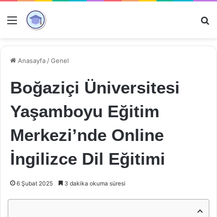
Menü
Ar
Anasayfa
/
Genel
Boğaziçi Üniversitesi
Yaşamboyu Eğitim
Merkezi’nde Online
İngilizce Dil Eğitimi
6 Şubat 2025
3 dakika okuma süresi