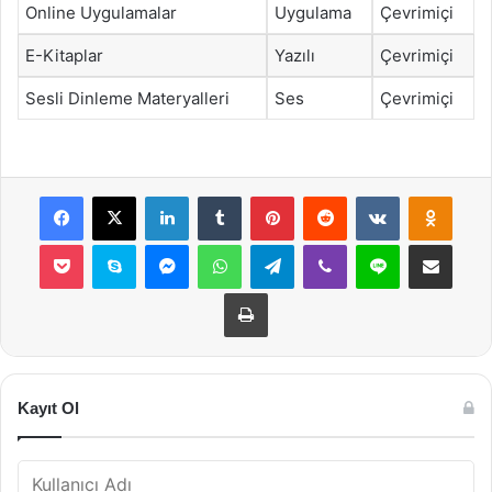
Online Uygulamalar
Uygulama
Çevrimiçi
E-Kitaplar
Yazılı
Çevrimiçi
Sesli Dinleme Materyalleri
Ses
Çevrimiçi
Facebook
X
LinkedIn
Tumblr
Pinterest
Reddit
VKontakte
Odnok
Pocket
Skype
Messenger
WhatsApp
Telegram
Viber
Line
E-Posta ile payla
Yazdır
Kayıt Ol