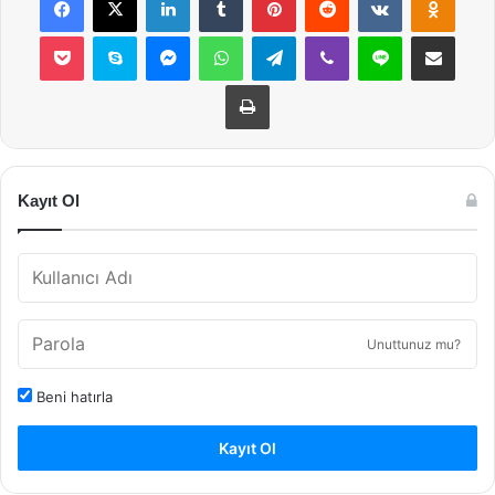
Pocket
Skype
Messenger
WhatsApp
Telegram
Viber
Line
E-Posta ile payla
Yazdır
Kayıt Ol
Unuttunuz mu?
Beni hatırla
Kayıt Ol