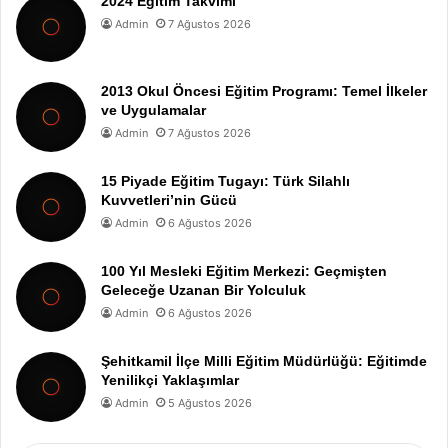
2024 Eğitim Takvimi
Admin
7 Ağustos 2026
2013 Okul Öncesi Eğitim Programı: Temel İlkeler
ve Uygulamalar
Admin
7 Ağustos 2026
15 Piyade Eğitim Tugayı: Türk Silahlı
Kuvvetleri’nin Gücü
Admin
6 Ağustos 2026
100 Yıl Mesleki Eğitim Merkezi: Geçmişten
Geleceğe Uzanan Bir Yolculuk
Admin
6 Ağustos 2026
Şehitkamil İlçe Milli Eğitim Müdürlüğü: Eğitimde
Yenilikçi Yaklaşımlar
Admin
5 Ağustos 2026