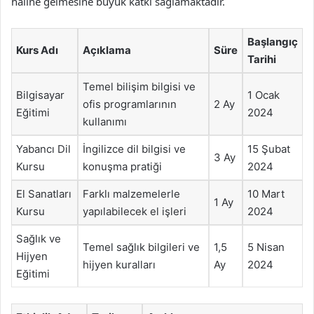
haline gelmesine büyük katkı sağlamaktadır.
Başlangıç
Kurs Adı
Açıklama
Süre
Tarihi
Temel bilişim bilgisi ve
Bilgisayar
1 Ocak
ofis programlarının
2 Ay
Eğitimi
2024
kullanımı
Yabancı Dil
İngilizce dil bilgisi ve
15 Şubat
3 Ay
Kursu
konuşma pratiği
2024
El Sanatları
Farklı malzemelerle
10 Mart
1 Ay
Kursu
yapılabilecek el işleri
2024
Sağlık ve
Temel sağlık bilgileri ve
1,5
5 Nisan
Hijyen
hijyen kuralları
Ay
2024
Eğitimi