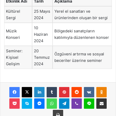
Etkinlik Adı
Tarih
Açıklama
Kültürel
25 Mayıs
Yerel el sanatları ve
Sergi
2024
ürünlerinden oluşan bir sergi
10
Müzik
Bölgedeki sanatçıların
Haziran
Konseri
katılımıyla düzenlenen konser
2024
Seminer:
20
Özgüveni artırma ve sosyal
Kişisel
Temmuz
beceriler üzerine seminer
Gelişim
2024
Facebook
X
LinkedIn
Tumblr
Pinterest
Reddit
VKontakte
Odnok
Pocket
Skype
Messenger
WhatsApp
Telegram
Viber
Line
E-Posta ile payla
Yazdır