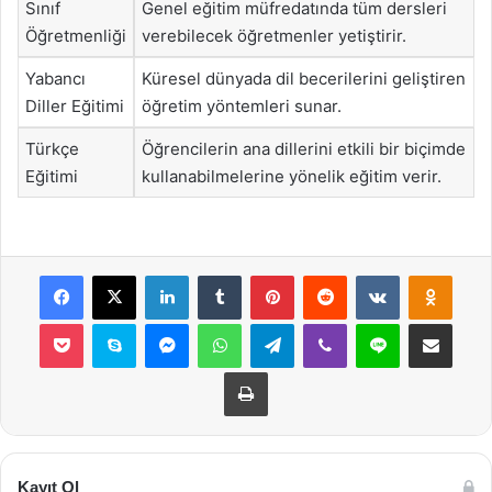
Sınıf
Genel eğitim müfredatında tüm dersleri
Öğretmenliği
verebilecek öğretmenler yetiştirir.
Yabancı
Küresel dünyada dil becerilerini geliştiren
Diller Eğitimi
öğretim yöntemleri sunar.
Türkçe
Öğrencilerin ana dillerini etkili bir biçimde
Eğitimi
kullanabilmelerine yönelik eğitim verir.
Facebook
X
LinkedIn
Tumblr
Pinterest
Reddit
VKontakte
Odnok
Pocket
Skype
Messenger
WhatsApp
Telegram
Viber
Line
E-Posta ile payla
Yazdır
Kayıt Ol