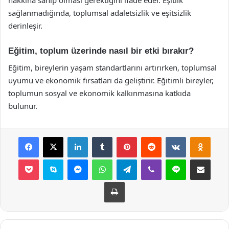
hakkına sahip olması gerektiğini ifade eder. Eşitlik
sağlanmadığında, toplumsal adaletsizlik ve eşitsizlik
derinleşir.
Eğitim, toplum üzerinde nasıl bir etki bırakır?
Eğitim, bireylerin yaşam standartlarını artırırken, toplumsal
uyumu ve ekonomik fırsatları da geliştirir. Eğitimli bireyler,
toplumun sosyal ve ekonomik kalkınmasına katkıda
bulunur.
Facebook
X
LinkedIn
Tumblr
Pinterest
Reddit
VKontakte
Odnok
Pocket
Skype
Messenger
WhatsApp
Telegram
Viber
Line
E-Posta ile payla
Yazdır