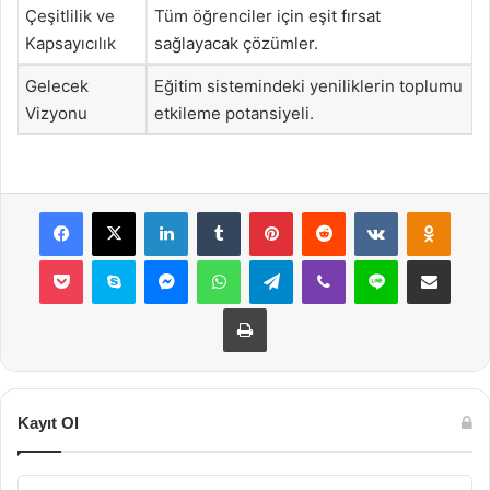
Çeşitlilik ve
Tüm öğrenciler için eşit fırsat
Kapsayıcılık
sağlayacak çözümler.
Gelecek
Eğitim sistemindeki yeniliklerin toplumu
Vizyonu
etkileme potansiyeli.
Facebook
X
LinkedIn
Tumblr
Pinterest
Reddit
VKontakte
Odnok
Pocket
Skype
Messenger
WhatsApp
Telegram
Viber
Line
E-Posta ile payla
Yazdır
Kayıt Ol