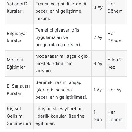
Yabancı Dil
Fransızca gibi dillerde dil
Her
3 Ay
Kursları
becerilerini geliştirme
Dönem
imkanı.
Temel bilgisayar, ofis
Bilgisayar
Her
uygulamaları ve
2 Ay
Kursları
Dönem
programlama dersleri.
Moda tasarımı, aşçılık gibi
Mesleki
Yılda 2
meslek edindirme
6 Ay
Eğitimler
Kez
kursları.
Seramik, resim, ahşap
El Sanatları
işleri gibi sanatsal
1 Ay
Her Ay
Kursları
becerilerin geliştirilmesi.
Kişisel
İletişim, stres yönetimi,
1
Her
Gelişim
liderlik konuları üzerine
Gün
Dönem
Seminerleri
eğitimler.