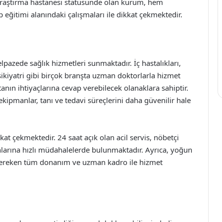
e araştırma hastanesi statüsünde olan kurum, hem
 eğitimi alanındaki çalışmaları ile dikkat çekmektedir.
lpazede sağlık hizmetleri sunmaktadır. İç hastalıkları,
psikiyatri gibi birçok branşta uzman doktorlarla hizmet
nın ihtiyaçlarına cevap verebilecek olanaklara sahiptir.
ipmanlar, tanı ve tedavi süreçlerini daha güvenilir hale
kkat çekmektedir. 24 saat açık olan acil servis, nöbetçi
unlarına hızlı müdahalelerde bulunmaktadır. Ayrıca, yoğun
n gereken tüm donanım ve uzman kadro ile hizmet