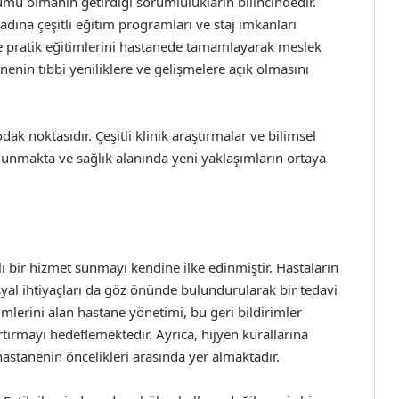
umu olmanın getirdiği sorumlulukların bilincindedir.
 adına çeşitli eğitim programları ve staj imkanları
e pratik eğitimlerini hastanede tamamlayarak meslek
enin tıbbi yeniliklere ve gelişmelere açık olmasını
ak noktasıdır. Çeşitli klinik araştırmalar ve bilimsel
bulunmakta ve sağlık alanında yeni yaklaşımların ortaya
ı bir hizmet sunmayı kendine ilke edinmiştir. Hastaların
sosyal ihtiyaçları da göz önünde bulundurularak bir tedavi
imlerini alan hastane yönetimi, bu geri bildirimler
rtırmayı hedeflemektedir. Ayrıca, hijyen kurallarına
hastanenin öncelikleri arasında yer almaktadır.