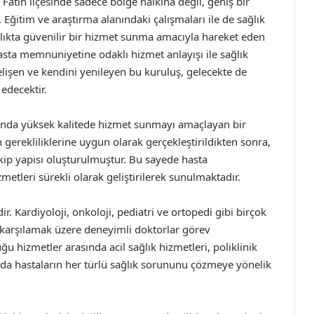
Fatih ilçesinde sadece bölge halkına değil, geniş bir
 Eğitim ve araştırma alanındaki çalışmaları ile de sağlık
lıkta güvenilir bir hizmet sunma amacıyla hareket eden
sta memnuniyetine odaklı hizmet anlayışı ile sağlık
elişen ve kendini yenileyen bu kuruluş, gelecekte de
edecektir.
nında yüksek kalitede hizmet sunmayı amaçlayan bir
rekliliklerine uygun olarak gerçekleştirildikten sonra,
kip yapısı oluşturulmuştur. Bu sayede hasta
tleri sürekli olarak geliştirilerek sunulmaktadır.
r. Kardiyoloji, onkoloji, pediatri ve ortopedi gibi birçok
nı karşılamak üzere deneyimli doktorlar görev
 hizmetler arasında acil sağlık hizmetleri, poliklinik
 da hastaların her türlü sağlık sorununu çözmeye yönelik