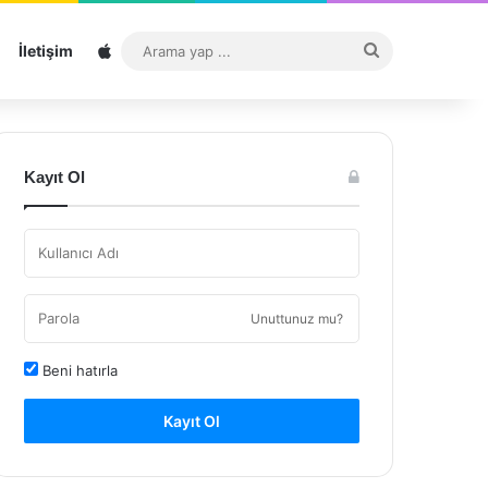
Sitemap
Arama
İletişim
yap
...
Kayıt Ol
Unuttunuz mu?
Beni hatırla
Kayıt Ol