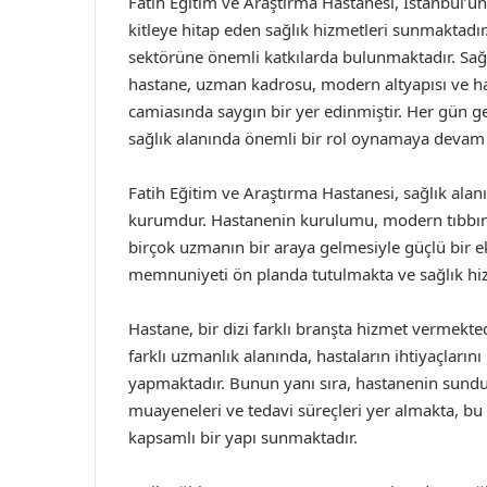
Fatih Eğitim ve Araştırma Hastanesi, İstanbul’un 
kitleye hitap eden sağlık hizmetleri sunmaktadır.
sektörüne önemli katkılarda bulunmaktadır. Sağ
hastane, uzman kadrosu, modern altyapısı ve ha
camiasında saygın bir yer edinmiştir. Her gün g
sağlık alanında önemli bir rol oynamaya devam 
Fatih Eğitim ve Araştırma Hastanesi, sağlık ala
kurumdur. Hastanenin kurulumu, modern tıbbın ge
birçok uzmanın bir araya gelmesiyle güçlü bir e
memnuniyeti ön planda tutulmakta ve sağlık hizme
Hastane, bir dizi farklı branşta hizmet vermektedi
farklı uzmanlık alanında, hastaların ihtiyaçları
yapmaktadır. Bunun yanı sıra, hastanenin sunduğu
muayeneleri ve tedavi süreçleri yer almakta, bu
kapsamlı bir yapı sunmaktadır.