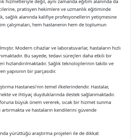
lık hizmetleriyle değil, aynı zamanda eğitim alanında da
cilerine, pratisyen hekimlere ve uzmanlık eğitiminde
k, sağlık alanında kalifiye profesyonellerin yetişmesine
itim çalışmaları, hem hastanenin hem de toplumun
lmıştır. Modern cihazlar ve laboratuvarlar, hastaların hızlı
ımaktadır. Bu sayede, tedavi süreçleri daha etkili bir
i hızlandırılmaktadır. Sağlık teknolojilerinin takibi ve
n yapısının bir parçasıdır.
ştırma Hastanesi’nin temel ilkelerindendir. Hastalar,
lmekte ve ihtiyaç duyduklarında destek sağlanmaktadır.
foruna büyük önem vererek, sıcak bir hizmet sunma
 artırmakta ve hastaların kendilerini güvende
ında yürüttüğü araştırma projeleri ile de dikkat