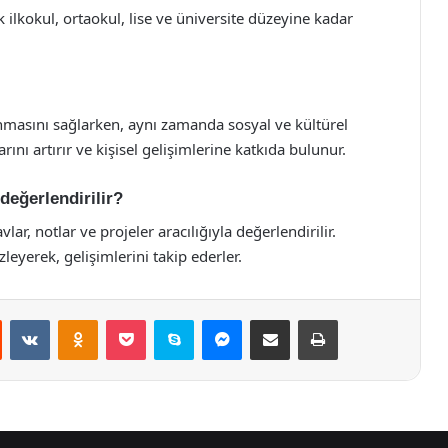
ilkokul, ortaokul, lise ve üniversite düzeyine kadar
anmasını sağlarken, aynı zamanda sosyal ve kültürel
arını artırır ve kişisel gelişimlerine katkıda bulunur.
değerlendirilir?
ar, notlar ve projeler aracılığıyla değerlendirilir.
eyerek, gelişimlerini takip ederler.
st
Reddit
VKontakte
Odnoklassniki
Pocket
Skype
Messenger
E-Posta ile paylaş
Yazdır