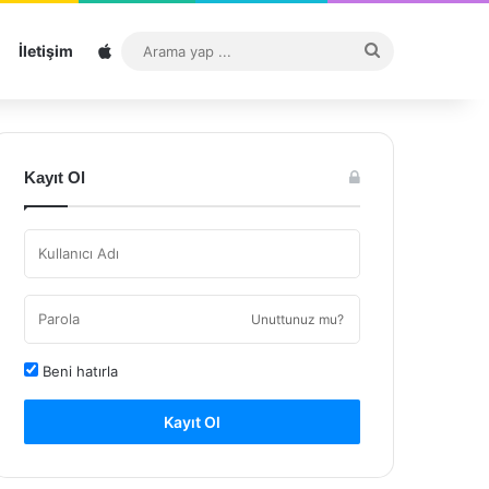
Sitemap
Arama
İletişim
yap
...
Kayıt Ol
Unuttunuz mu?
Beni hatırla
Kayıt Ol