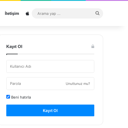
Sitemap
Arama
İletişim
yap
...
Kayıt Ol
Unuttunuz mu?
Beni hatırla
Kayıt Ol