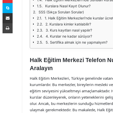
Skype
Kurslara Nasıl Kayıt Olunur?
SSS (Sıkça Sorulan Sorular)
E-Posta ile paylaş
1. Halk Eğitim Merkezleri'nde kurslar ücre
Yazdır
2. Kurslara kimler katılabilir?
3. Kurs kayıtları nasıl yapılır?
4. Kurslar ne kadar sürüyor?
5. Sertifika almak için ne yapmalıyım?
Halk Eğitim Merkezi Telefon Nu
Aralayın
Halk Eğitim Merkezleri, Türkiye genelinde vatan
kurumlardır. Bu merkezler, bireylerin mesleki ve
eğitim seviyesini yükseltmeyi amaçlamaktadır. H
kurslar düzenleyerek, onların yeteneklerini geli
olur. Ancak, bu merkezlerin sunduğu hizmetlerde
ulaşmak gerekmektedir. Bu makalede, Halk Eğiti