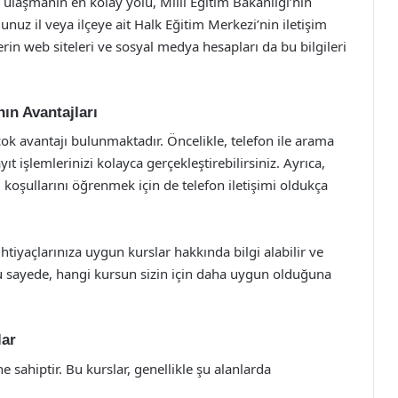
 ulaşmanın en kolay yolu, Millî Eğitim Bakanlığı’nın
nuz il veya ilçeye ait Halk Eğitim Merkezi’nin iletişim
elerin web siteleri ve sosyal medya hesapları da bu bilgileri
ın Avantajları
çok avantajı bulunmaktadır. Öncelikle, telefon ile arama
yıt işlemlerinizi kolayca gerçekleştirebilirsiniz. Ayrıca,
 koşullarını öğrenmek için de telefon iletişimi oldukça
ihtiyaçlarınıza uygun kurslar hakkında bilgi alabilir ve
Bu sayede, hangi kursun sizin için daha uygun olduğuna
lar
e sahiptir. Bu kurslar, genellikle şu alanlarda