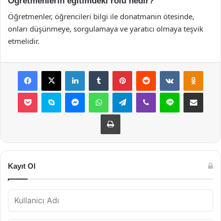
Öğretmenlerin eğitimdeki rolü nedir?
Öğretmenler, öğrencileri bilgi ile donatmanın ötesinde,
onları düşünmeye, sorgulamaya ve yaratıcı olmaya teşvik
etmelidir.
Facebook
X
LinkedIn
Tumblr
Pinterest
Reddit
VKontakte
Odnok
Pocket
Skype
Messenger
WhatsApp
Telegram
Viber
Line
E-Posta ile payla
Yazdır
Kayıt Ol