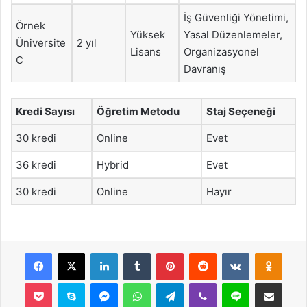
İş Güvenliği Yönetimi,
Örnek
Yüksek
Yasal Düzenlemeler,
Üniversite
2 yıl
Lisans
Organizasyonel
C
Davranış
Kredi Sayısı
Öğretim Metodu
Staj Seçeneği
30 kredi
Online
Evet
36 kredi
Hybrid
Evet
30 kredi
Online
Hayır
Facebook
X
LinkedIn
Tumblr
Pinterest
Reddit
VKontakte
Odnok
Pocket
Skype
Messenger
WhatsApp
Telegram
Viber
Line
E-Posta ile payla