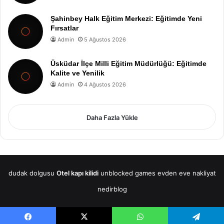
Şahinbey Halk Eğitim Merkezi: Eğitimde Yeni
Fırsatlar
Admin
5 Ağustos 2026
Üsküdar İlçe Milli Eğitim Müdürlüğü: Eğitimde
Kalite ve Yenilik
Admin
4 Ağustos 2026
Daha Fazla Yükle
dudak dolgusu
Otel kapı kilidi
unblocked games
evden eve nakliyat
nedirblog