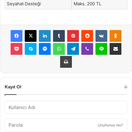
Seyahat Desteği
Maks. 200 TL
Facebook
X
LinkedIn
Tumblr
Pinterest
Reddit
VKontakte
Odnok
Pocket
Skype
Messenger
WhatsApp
Telegram
Viber
Line
E-Posta ile payla
Yazdır
Kayıt Ol
Unuttunuz mu?