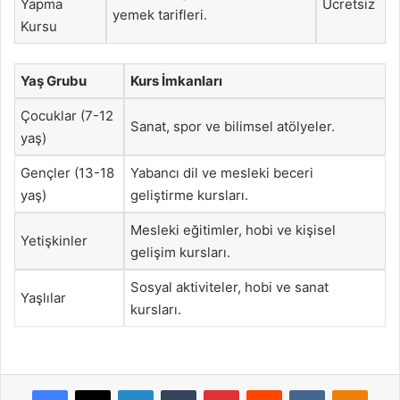
Yapma
Ücretsiz
yemek tarifleri.
Kursu
Yaş Grubu
Kurs İmkanları
Çocuklar (7-12
Sanat, spor ve bilimsel atölyeler.
yaş)
Gençler (13-18
Yabancı dil ve mesleki beceri
yaş)
geliştirme kursları.
Mesleki eğitimler, hobi ve kişisel
Yetişkinler
gelişim kursları.
Sosyal aktiviteler, hobi ve sanat
Yaşlılar
kursları.
Facebook
X
LinkedIn
Tumblr
Pinterest
Reddit
VKontakte
Odnok