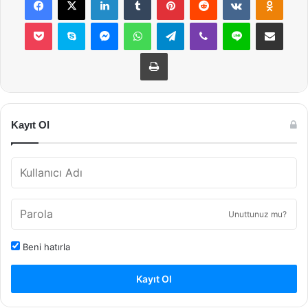
Pocket
Skype
Messenger
WhatsApp
Telegram
Viber
Line
E-Posta ile payla
Yazdır
Kayıt Ol
Unuttunuz mu?
Beni hatırla
Kayıt Ol