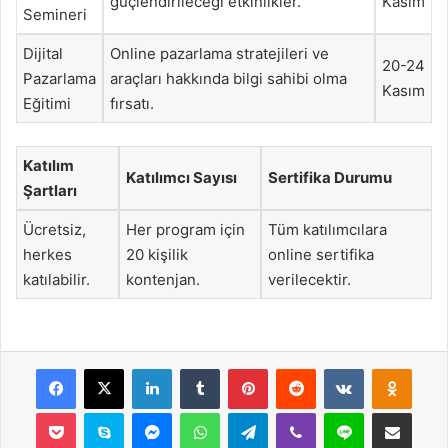
güçlendirileceği etkinlikler.
Kasım
Semineri
Dijital
Online pazarlama stratejileri ve
20-24
Pazarlama
araçları hakkında bilgi sahibi olma
Kasım
Eğitimi
fırsatı.
Katılım
Katılımcı Sayısı
Sertifika Durumu
Şartları
Ücretsiz,
Her program için
Tüm katılımcılara
herkes
20 kişilik
online sertifika
katılabilir.
kontenjan.
verilecektir.
Facebook
X
LinkedIn
Tumblr
Pinterest
Reddit
VKontakte
Odnok
Pocket
Skype
Messenger
WhatsApp
Telegram
Viber
Line
E-Posta ile payla