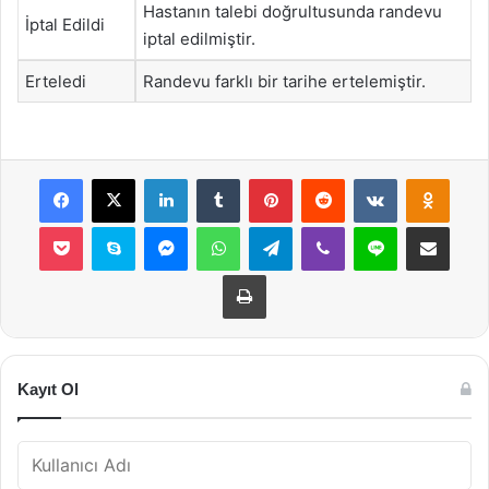
Hastanın talebi doğrultusunda randevu
İptal Edildi
iptal edilmiştir.
Erteledi
Randevu farklı bir tarihe ertelemiştir.
Facebook
X
LinkedIn
Tumblr
Pinterest
Reddit
VKontakte
Odnok
Pocket
Skype
Messenger
WhatsApp
Telegram
Viber
Line
E-Posta ile payla
Yazdır
Kayıt Ol