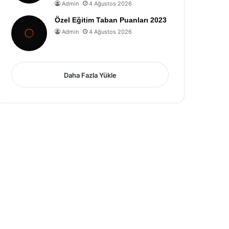
Admin
4 Ağustos 2026
Özel Eğitim Taban Puanları 2023
Admin
4 Ağustos 2026
Daha Fazla Yükle