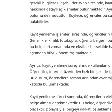
gerekli bilgilere ulaşabilirler. Web sitesinde, ka
hakkında detaylı açıklamalar bulunmaktadır. Ayr
bölümü de mevcuttur. Böylece, öğrenciler bu sür
bulabilirler.
Kayıt yenileme işlemleri sırasında, öğrencilerin 
Genellikle, kimlik fotokopisi, öğrenci belgesi, bu
bu belgeleri zamanında ve eksiksiz bir şekilde h
açısından büyük önem taşımaktadır.
Ayrıca, kayıt yenileme süreçlerinde kullanılan o
Öğrenciler, internet üzerinden hızlı bir şekilde iş
Bu durum, öğrencilere zaman açısından avantaj
katkıda bulunmaktadır.
Kayıt yenileme süreci sonunda, öğrencilerin ele
belge alması gerekmektedir. Bu belge, öğrencil
olacaktır. Dolayısıyla, belgeyi dikkatlice saklama