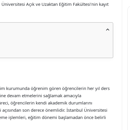
Üniversitesi Açık ve Uzaktan Eğitim Fakültesi’nin kayıt
etim kurumunda öğrenim gören öğrencilerin her yıl ders
erine devam etmelerini sağlamak amacıyla
 süreci, öğrencilerin kendi akademik durumlarını
i açısından son derece önemlidir. İstanbul Üniversitesi
leme işlemleri, eğitim dönemi başlamadan önce belirli