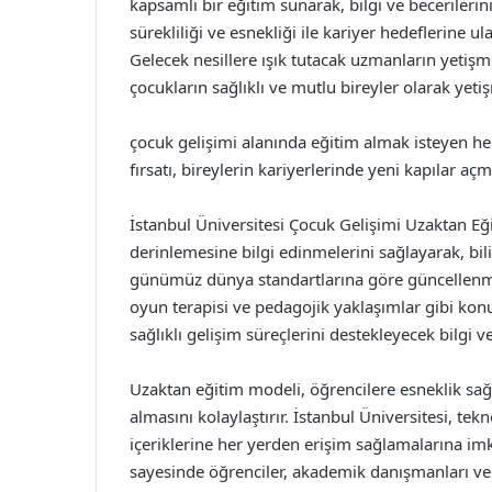
kapsamlı bir eğitim sunarak, bilgi ve becerilerin
sürekliliği ve esnekliği ile kariyer hedeflerine u
Gelecek nesillere ışık tutacak uzmanların yeti
çocukların sağlıklı ve mutlu bireyler olarak yeti
çocuk gelişimi alanında eğitim almak isteyen he
fırsatı, bireylerin kariyerlerinde yeni kapılar 
İstanbul Üniversitesi Çocuk Gelişimi Uzaktan Eğ
derinlemesine bilgi edinmelerini sağlayarak, bili
günümüz dünya standartlarına göre güncellenmiş 
oyun terapisi ve pedagojik yaklaşımlar gibi kon
sağlıklı gelişim süreçlerini destekleyecek bilgi ve
Uzaktan eğitim modeli, öğrencilere esneklik sağla
almasını kolaylaştırır. İstanbul Üniversitesi, tekn
içeriklerine her yerden erişim sağlamalarına imka
sayesinde öğrenciler, akademik danışmanları ve di