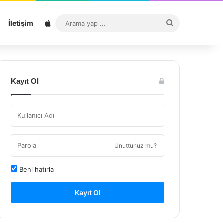
Sitemap
Arama
İletişim
yap
...
Kayıt Ol
Unuttunuz mu?
Beni hatırla
Kayıt Ol