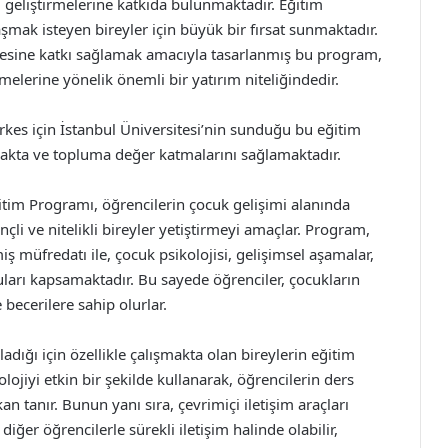
i geliştirmelerine katkıda bulunmaktadır. Eğitim
laşmak isteyen bireyler için büyük bir fırsat sunmaktadır.
şmesine katkı sağlamak amacıyla tasarlanmış bu program,
şmelerine yönelik önemli bir yatırım niteliğindedir.
rkes için İstanbul Üniversitesi’nin sunduğu bu eğitim
açmakta ve topluma değer katmalarını sağlamaktadır.
itim Programı, öğrencilerin çocuk gelişimi alanında
nçli ve nitelikli bireyler yetiştirmeyi amaçlar. Program,
müfredatı ile, çocuk psikolojisi, gelişimsel aşamalar,
uları kapsamaktadır. Bu sayede öğrenciler, çocukların
 becerilere sahip olurlar.
dığı için özellikle çalışmakta olan bireylerin eğitim
olojiyi etkin bir şekilde kullanarak, öğrencilerin ders
n tanır. Bunun yanı sıra, çevrimiçi iletişim araçları
ğer öğrencilerle sürekli iletişim halinde olabilir,