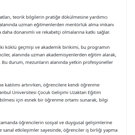
tları, teorik bilgilerin pratiğe dökülmesine yardımcı
ak, alanında uzman eğitmenlerden mentörlük alma imkanı
a daha donanımlı ve rekabetçi olmalarına katkı sağlar.
daki köklü geçmişi ve akademik birikimi, bu programın
renciler, alanında uzman akademisyenlerden eğitim alarak,
lar. Bu durum, mezunların alanında yetkin profesyoneller
 katılımı artırırken, öğrencilere kendi öğrenme
stanbul Üniversitesi Çocuk Gelişimi Uzaktan Eğitim
abilmesi için esnek bir öğrenme ortamı sunarak, bilgi
zamanda öğrencilerin sosyal ve duygusal gelişimlerine
e sanal etkileşimler sayesinde, öğrenciler iş birliği yapma