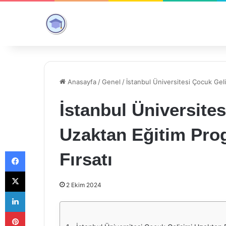
Anasayfa
/
Genel
/
İstanbul Üniversitesi Çocuk Geliş
İstanbul Üniversite
Uzaktan Eğitim Prog
Facebook
Fırsatı
X
2 Ekim 2024
LinkedIn
Pinterest