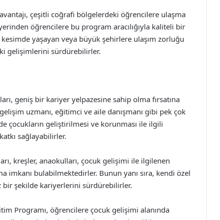
avantajı, çeşitli coğrafi bölgelerdeki öğrencilere ulaşma
 yerinden öğrencilere bu program aracılığıyla kaliteli bir
l kesimde yaşayan veya büyük şehirlere ulaşım zorluğu
 gelişimlerini sürdürebilirler.
ı, geniş bir kariyer yelpazesine sahip olma fırsatına
k gelişim uzmanı, eğitimci ve aile danışmanı gibi pek çok
de çocukların geliştirilmesi ve korunması ile ilgili
atkı sağlayabilirler.
, kreşler, anaokulları, çocuk gelişimi ile ilgilenen
ma imkanı bulabilmektedirler. Bunun yanı sıra, kendi özel
ir şekilde kariyerlerini sürdürebilirler.
itim Programı, öğrencilere çocuk gelişimi alanında