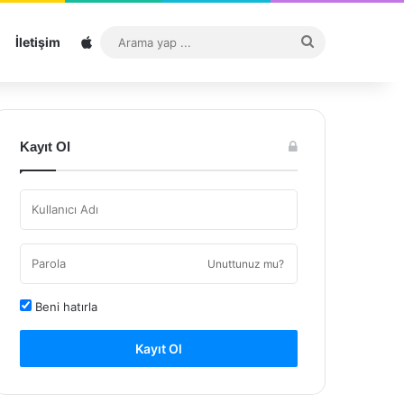
Sitemap
Arama
İletişim
yap
...
Kayıt Ol
Unuttunuz mu?
Beni hatırla
Kayıt Ol