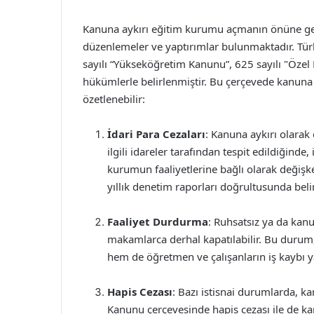
Kanuna aykırı eğitim kurumu açmanın önüne geçe
düzenlemeler ve yaptırımlar bulunmaktadır. Türk
sayılı “Yükseköğretim Kanunu”, 625 sayılı "Özel
hükümlerle belirlenmiştir. Bu çerçevede kanuna
özetlenebilir:
İdari Para Cezaları
: Kanuna aykırı olarak 
ilgili idareler tarafından tespit edildiğinde,
kurumun faaliyetlerine bağlı olarak değiş
yıllık denetim raporları doğrultusunda belir
Faaliyet Durdurma
: Ruhsatsız ya da kanu
makamlarca derhal kapatılabilir. Bu durum,
hem de öğretmen ve çalışanların iş kaybı 
Hapis Cezası
: Bazı istisnai durumlarda, k
Kanunu çerçevesinde hapis cezası ile de karşı