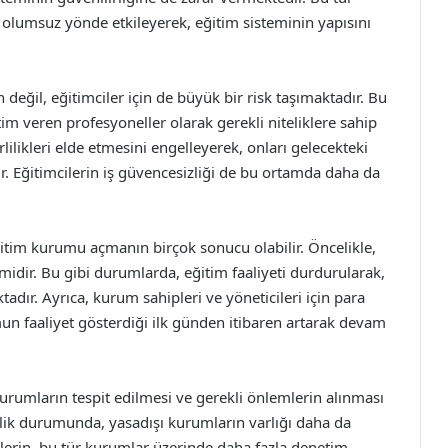
olumsuz yönde etkileyerek, eğitim sisteminin yapısını
 değil, eğitimciler için de büyük bir risk taşımaktadır. Bu
m veren profesyoneller olarak gerekli niteliklere sahip
lilikleri elde etmesini engelleyerek, onları gelecekteki
lir. Eğitimcilerin iş güvencesizliği de bu ortamda daha da
ğitim kurumu açmanın birçok sonucu olabilir. Öncelikle,
idir. Bu gibi durumlarda, eğitim faaliyeti durdurularak,
adır. Ayrıca, kurum sahipleri ve yöneticileri için para
mun faaliyet gösterdiği ilk günden itibaren artarak devam
kurumların tespit edilmesi ve gerekli önlemlerin alınması
lik durumunda, yasadışı kurumların varlığı daha da
lilerin, bu tür kurumlar üzerinde daha fazla denetim