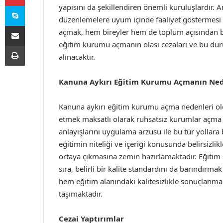
Skype
yapısını da şekillendiren önemli kuruluşlardır. A
düzenlemelere uyum içinde faaliyet göstermesi
E-Posta ile paylaş
açmak, hem bireyler hem de toplum açısından bü
eğitim kurumu açmanın olası cezaları ve bu dur
Yazdır
alınacaktır.
Kanuna Aykırı Eğitim Kurumu Açmanın Ned
Kanuna aykırı eğitim kurumu açma nedenleri olduk
etmek maksatlı olarak ruhsatsız kurumlar açma y
anlayışlarını uygulama arzusu ile bu tür yollara
eğitimin niteliği ve içeriği konusunda belirsizl
ortaya çıkmasına zemin hazırlamaktadır. Eğitim
sıra, belirli bir kalite standardını da barındırm
hem eğitim alanındaki kalitesizlikle sonuçlanmak
taşımaktadır.
Cezai Yaptırımlar