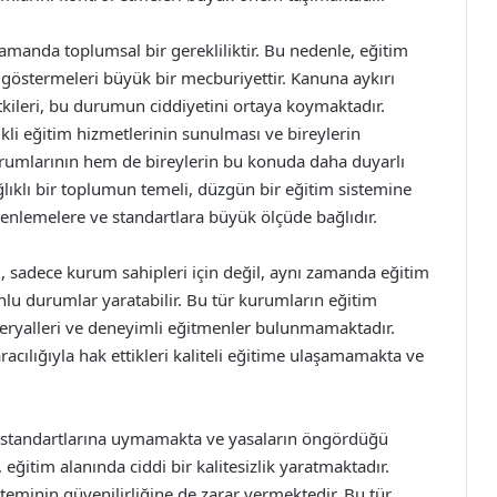
zamanda toplumsal bir gerekliliktir. Bu nedenle, eğitim
t göstermeleri büyük bir mecburiyettir. Kanuna aykırı
kileri, bu durumun ciddiyetini ortaya koymaktadır.
ikli eğitim hizmetlerinin sunulması ve bireylerin
umlarının hem de bireylerin bu konuda daha duyarlı
lıklı bir toplumun temeli, düzgün bir eğitim sistemine
zenlemelere ve standartlara büyük ölçüde bağlıdır.
 sadece kurum sahipleri için değil, aynı zamanda eğitim
unlu durumlar yaratabilir. Bu tür kurumların eğitim
ateryalleri ve deneyimli eğitmenler bulunmamaktadır.
racılığıyla hak ettikleri kaliteli eğitime ulaşamamakta ve
im standartlarına uymamakta ve yasaların öngördüğü
eğitim alanında ciddi bir kalitesizlik yaratmaktadır.
isteminin güvenilirliğine de zarar vermektedir. Bu tür