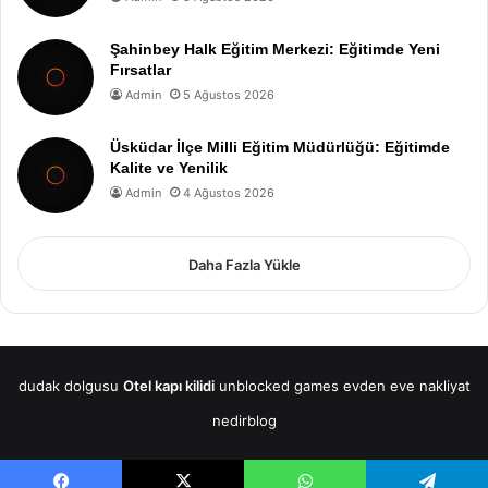
Şahinbey Halk Eğitim Merkezi: Eğitimde Yeni
Fırsatlar
Admin
5 Ağustos 2026
Üsküdar İlçe Milli Eğitim Müdürlüğü: Eğitimde
Kalite ve Yenilik
Admin
4 Ağustos 2026
Daha Fazla Yükle
dudak dolgusu
Otel kapı kilidi
unblocked games
evden eve nakliyat
nedirblog