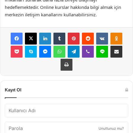
hedeflemektedir. Online kurslar hakkında bilgi almak için
merkezin iletişim kanallarını kullanabilirsiniz.
Facebook
X
LinkedIn
Tumblr
Pinterest
Reddit
VKontakte
Odnok
Pocket
Skype
Messenger
WhatsApp
Telegram
Viber
Line
E-Posta ile payla
Yazdır
Kayıt Ol
Unuttunuz mu?