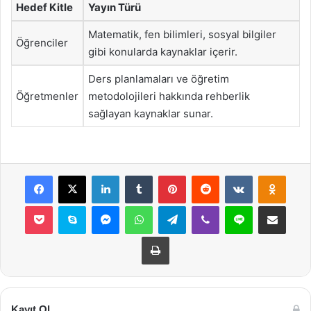
Hedef Kitle
Yayın Türü
Matematik, fen bilimleri, sosyal bilgiler
Öğrenciler
gibi konularda kaynaklar içerir.
Ders planlamaları ve öğretim
Öğretmenler
metodolojileri hakkında rehberlik
sağlayan kaynaklar sunar.
Facebook
X
LinkedIn
Tumblr
Pinterest
Reddit
VKontakte
Odnok
Pocket
Skype
Messenger
WhatsApp
Telegram
Viber
Line
E-Posta ile payla
Yazdır
Kayıt Ol