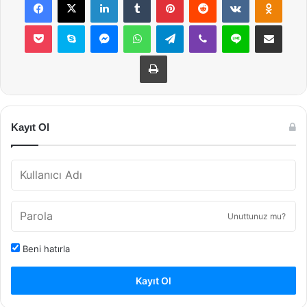
Pocket
Skype
Messenger
WhatsApp
Telegram
Viber
Line
E-Posta ile payla
Yazdır
Kayıt Ol
Unuttunuz mu?
Beni hatırla
Kayıt Ol