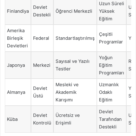
Uzun Süreli
Devlet
Ulu
Finlandiya
Öğrenci Merkezli
Yüksek
Destekli
Sın
Eğitim
Amerika
Çeşitli
Birleşik
Federal
Standartlaştırılmış
Yer
Programlar
Devletleri
Yoğun
Sayısal ve Yazılı
Rek
Japonya
Merkezi
Eğitim
Testler
Sın
Programları
Mesleki ve
Uzmanlık
Devlet
Yıl
Almanya
Akademik
Odaklı
Üstü
Sın
Karışımı
Eğitim
Devlet
Devlet
Ücretsiz ve
Ulu
Küba
Tarafından
Kontrolü
Erişimli
Sta
Destekli