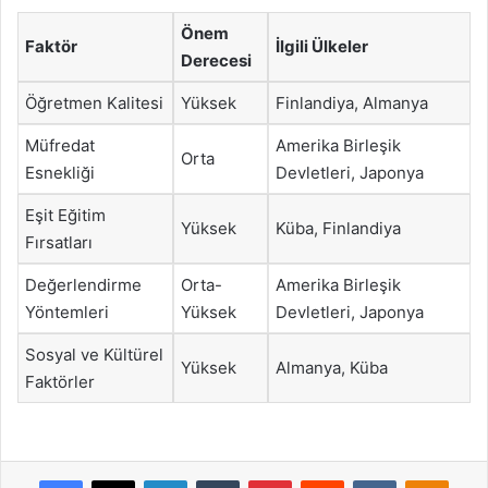
Önem
Faktör
İlgili Ülkeler
Derecesi
Öğretmen Kalitesi
Yüksek
Finlandiya, Almanya
Müfredat
Amerika Birleşik
Orta
Esnekliği
Devletleri, Japonya
Eşit Eğitim
Yüksek
Küba, Finlandiya
Fırsatları
Değerlendirme
Orta-
Amerika Birleşik
Yöntemleri
Yüksek
Devletleri, Japonya
Sosyal ve Kültürel
Yüksek
Almanya, Küba
Faktörler
Facebook
X
LinkedIn
Tumblr
Pinterest
Reddit
VKontakte
Odnok