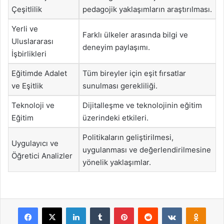
Çeşitlilik
pedagojik yaklaşımların araştırılması.
Yerli ve
Farklı ülkeler arasında bilgi ve
Uluslararası
deneyim paylaşımı.
İşbirlikleri
Eğitimde Adalet
Tüm bireyler için eşit fırsatlar
ve Eşitlik
sunulması gerekliliği.
Teknoloji ve
Dijitalleşme ve teknolojinin eğitim
Eğitim
üzerindeki etkileri.
Politikaların geliştirilmesi,
Uygulayıcı ve
uygulanması ve değerlendirilmesine
Öğretici Analizler
yönelik yaklaşımlar.
Facebook
X
LinkedIn
Tumblr
Pinterest
Reddit
VKontakte
Odnok