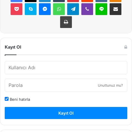
Pocket
Skype
Messenger
WhatsApp
Telegram
Viber
Line
E-Posta ile payla
Yazdır
Kayıt Ol
Unuttunuz mu?
Beni hatırla
Kayıt Ol