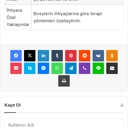
İhtiyaca
Bireylerin ihtiyaçlarına göre terapi
Özel
yöntemleri özelleştirilir.
Yaklaşımlar
Facebook
X
LinkedIn
Tumblr
Pinterest
Reddit
VKontakte
Odnok
Pocket
Skype
Messenger
WhatsApp
Telegram
Viber
Line
E-Posta ile payla
Yazdır
Kayıt Ol