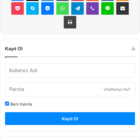
Pocket
Skype
Messenger
WhatsApp
Telegram
Viber
Line
E-Posta ile payla
Yazdır
Kayıt Ol
Unuttunuz mu?
Beni hatırla
Kayıt Ol