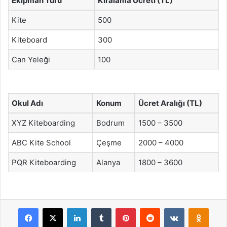
Ekipman Türü
Kiralama Ücreti (TL)
Kite
500
Kiteboard
300
Can Yeleği
100
Okul Adı
Konum
Ücret Aralığı (TL)
XYZ Kiteboarding
Bodrum
1500 – 3500
ABC Kite School
Çeşme
2000 – 4000
PQR Kiteboarding
Alanya
1800 – 3600
Facebook
X
LinkedIn
Tumblr
Pinterest
Reddit
VKontakte
Odnok