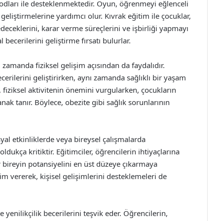
dları ile desteklenmektedir. Oyun, öğrenmeyi eğlenceli
 geliştirmelerine yardımcı olur. Kıvrak eğitim ile çocuklar,
eceklerini, karar verme süreçlerini ve işbirliği yapmayı
becerilerini geliştirme fırsatı bulurlar.
ı zamanda fiziksel gelişim açısından da faydalıdır.
ecerilerini geliştirirken, aynı zamanda sağlıklı bir yaşam
ü, fiziksel aktivitenin önemini vurgularken, çocukların
lanak tanır. Böylece, obezite gibi sağlık sorunlarının
syal etkinliklerde veya bireysel çalışmalarda
ldukça kritiktir. Eğitimciler, öğrencilerin ihtiyaçlarına
r bireyin potansiyelini en üst düzeye çıkarmaya
irim vererek, kişisel gelişimlerini desteklemeleri de
enilikçilik becerilerini teşvik eder. Öğrencilerin,