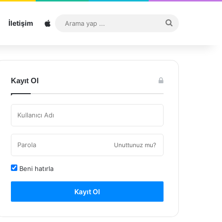
Sitemap
Arama
İletişim
yap
...
Kayıt Ol
Unuttunuz mu?
Beni hatırla
Kayıt Ol