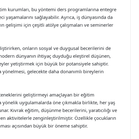
Eğitim kurumları, bu yöntemi ders programlarına entegre
i yaşamalarını sağlayabilir. Ayrıca, iş dünyasında da
n gelişimi için çeşitli atölye çalışmaları ve seminerler
iştirirken, onların sosyal ve duygusal becerilerini de
 modern dünyanın ihtiyaç duyduğu eleştirel düşünen,
ler yetiştirmek için büyük bir potansiyele sahiptir.
ra yönelmesi, gelecekte daha donanımlı bireylerin
eteneklerini geliştirmeyi amaçlayan bir eğitim
ra yönelik uygulamalarda öne çıkmakla birlikte, her yaş
unar. Kıvrak eğitim, düşünme becerilerini, yaratıcılığı ve
aktivitelerle zenginleştirilmiştir. Özellikle çocukların
laması açısından büyük bir öneme sahiptir.