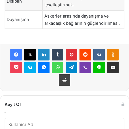
Disiplin
içselleştirmek.
Askerler arasında dayanışma ve
Dayanışma
arkadaşlık bağlarının güçlendirilmesi.
Facebook
X
LinkedIn
Tumblr
Pinterest
Reddit
VKontakte
Odnok
Pocket
Skype
Messenger
WhatsApp
Telegram
Viber
Line
E-Posta ile payla
Yazdır
Kayıt Ol