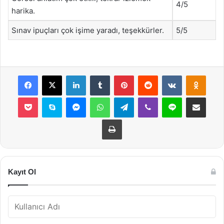
4/5
harika.
Sınav ipuçları çok işime yaradı, teşekkürler.
5/5
Facebook
X
LinkedIn
Tumblr
Pinterest
Reddit
VKontakte
Odnok
Pocket
Skype
Messenger
WhatsApp
Telegram
Viber
Line
E-Posta ile payla
Yazdır
Kayıt Ol