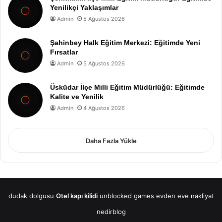
Yenilikçi Yaklaşımlar
Admin
5 Ağustos 2026
Şahinbey Halk Eğitim Merkezi: Eğitimde Yeni
Fırsatlar
Admin
5 Ağustos 2026
Üsküdar İlçe Milli Eğitim Müdürlüğü: Eğitimde
Kalite ve Yenilik
Admin
4 Ağustos 2026
Daha Fazla Yükle
dudak dolgusu
Otel kapı kilidi
unblocked games
evden eve nakliyat
nedirblog