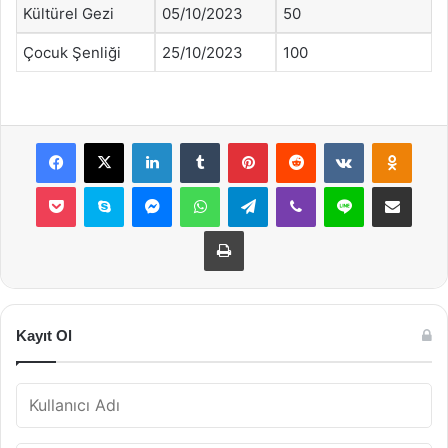
Kültürel Gezi
05/10/2023
50
Çocuk Şenliği
25/10/2023
100
Facebook
X
LinkedIn
Tumblr
Pinterest
Reddit
VKontakte
Odnok
Pocket
Skype
Messenger
WhatsApp
Telegram
Viber
Line
E-Posta ile payla
Yazdır
Kayıt Ol