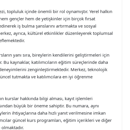
zi, topluluk içinde önemli bir rol oynamıştır. Yerel halkın
hem gençler hem de yetişkinler için birçok fırsat
edinerek iş bulma şanslarını artırmakta ve sosyal
rkez, ayrıca, kültürel etkinlikler düzenleyerek toplumsal
eflemektedir.
ların yanı sıra, bireylerin kendilerini geliştirmeleri için
r. Bu kaynaklar, katılımcıların eğitim süreçlerinde daha
eneyimlerini zenginleştirmektedir. Merkez, teknolojik
güncel tutmakta ve katılımcılara en iyi öğrenme
n kurslar hakkında bilgi alması, kayıt işlemleri
çısından büyük bir öneme sahiptir. Bu numara, aynı
ylerin ihtiyaçlarına daha hızlı yanıt verilmesine imkan
mcılar güncel kurs programları, eğitim içerikleri ve diğer
 olmaktadır.