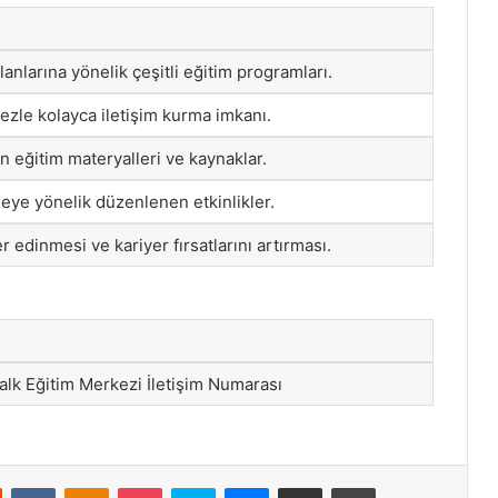
alanlarına yönelik çeşitli eğitim programları.
ezle kolayca iletişim kurma imkanı.
an eğitim materyalleri ve kaynaklar.
meye yönelik düzenlenen etkinlikler.
er edinmesi ve kariyer fırsatlarını artırması.
alk Eğitim Merkezi İletişim Numarası
st
Reddit
VKontakte
Odnoklassniki
Pocket
Skype
Messenger
E-Posta ile paylaş
Yazdır