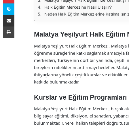
Malatya Yeşilyurt Halk Eğitim Merkezi İletişim B
Skype
Halk Eğitim Merkezine Nasıl Ulaşılır?
Neden Halk Eğitim Merkezlerine Katılmalısını
E-Posta ile paylaş
Yazdır
Malatya Yeşilyurt Halk Eğitim
Malatya Yeşilyurt Halk Eğitim Merkezi, Malatya i
öğrenme süreçlerine katkı sağlamak amacıyla fa
merkezleri, Türkiye’nin dört bir yanında, çeşitl
bireylerin niteliklerini arttırmayı hedefler. Mala
ihtiyaçlarına yönelik çeşitli kurslar ve etkinlikl
katkıda bulunmaktadır.
Kurslar ve Eğitim Programları
Malatya Yeşilyurt Halk Eğitim Merkezi, birçok a
bilgisayar eğitimi, diksiyon, el sanatları, yabanc
bulunmaktadır. Yerel halkın talepleri doğrultus