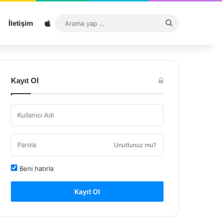
Sitemap
Arama
İletişim
yap
...
Kayıt Ol
Unuttunuz mu?
Beni hatırla
Kayıt Ol