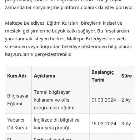
zamanda bir sosyalleşme platformu olarak da işlev görüyor.
Maltepe Belediyesi Eğitim Kursları, bireylerin kişisel ve
mesleki gelişimlerine büyük katkı sağlıyor. Bu fırsatlardan
yararlanmak isteyen herkes, Maltepe Belediyesi’nin web
sitesinden veya doğrudan belediye ofislerinden bilgi alarak
başvurularını gerçekleştirebilir.
Başlangıç
Kurs Adı
Açıklama
Süre
Tarihi
Temel bilgisayar
Bilgisayar
kullanımı ve ofis
01.03.2024
2 Ay
Eğitimi
programları eğitimi.
Yabancı
İngilizce dil bilgisi ve
15.03.2024
3 Ay
Dil Kursu
konuşma pratiği.
El
Farklı el sanatları