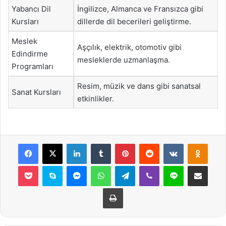
Yabancı Dil
İngilizce, Almanca ve Fransızca gibi
Kursları
dillerde dil becerileri geliştirme.
Meslek
Aşçılık, elektrik, otomotiv gibi
Edindirme
mesleklerde uzmanlaşma.
Programları
Resim, müzik ve dans gibi sanatsal
Sanat Kursları
etkinlikler.
Facebook
X
LinkedIn
Tumblr
Pinterest
Reddit
VKontakte
Odnok
Pocket
Skype
Messenger
WhatsApp
Telegram
Viber
Line
E-Posta ile payla
Yazdır