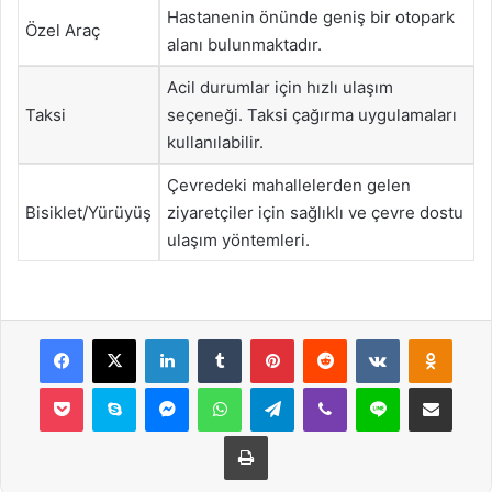
Hastanenin önünde geniş bir otopark
Özel Araç
alanı bulunmaktadır.
Acil durumlar için hızlı ulaşım
Taksi
seçeneği. Taksi çağırma uygulamaları
kullanılabilir.
Çevredeki mahallelerden gelen
Bisiklet/Yürüyüş
ziyaretçiler için sağlıklı ve çevre dostu
ulaşım yöntemleri.
Facebook
X
LinkedIn
Tumblr
Pinterest
Reddit
VKontakte
Odnok
Pocket
Skype
Messenger
WhatsApp
Telegram
Viber
Line
E-Posta ile payla
Yazdır