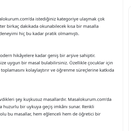
alokurum.com’da istediğiniz kategoriye ulaşmak çok
ister birkaç dakikada okunabilecek kısa bir masalla
 deneyimi hiç bu kadar pratik olmamıştı.
ern hikâyelere kadar geniş bir arşive sahiptir.
ze uygun bir masal bulabilirsiniz. Özellikle çocuklar için
ni toplamasını kolaylaştırır ve öğrenme süreçlerine katkıda
dikleri şey kuşkusuz masallardır. Masalokurum.com’da
ra huzurlu bir uykuya geçiş imkânı sunar. Renkli
 dolu bu masallar, hem eğlenceli hem de öğretici bir