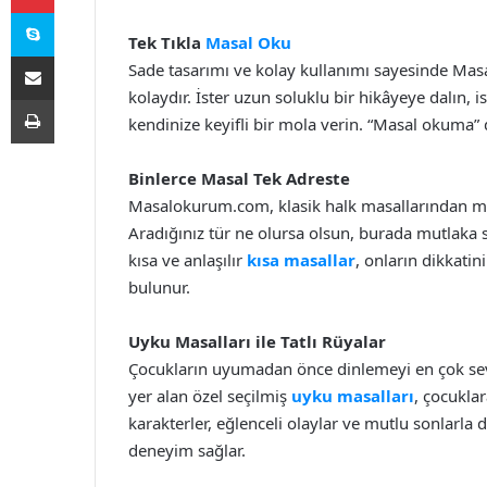
Skype
Tek Tıkla
Masal Oku
E-Posta ile paylaş
Sade tasarımı ve kolay kullanımı sayesinde Mas
kolaydır. İster uzun soluklu bir hikâyeye dalın, 
Yazdır
kendinize keyifli bir mola verin. “Masal okuma”
Binlerce Masal Tek Adreste
Masalokurum.com, klasik halk masallarından mod
Aradığınız tür ne olursa olsun, burada mutlaka si
kısa ve anlaşılır
kısa masallar
, onların dikkati
bulunur.
Uyku Masalları ile Tatlı Rüyalar
Çocukların uyumadan önce dinlemeyi en çok sev
yer alan özel seçilmiş
uyku masalları
, çocukla
karakterler, eğlenceli olaylar ve mutlu sonlarla
deneyim sağlar.