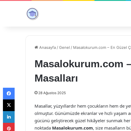
Anasayfa
/
Genel
/
Masalokurum.com – En Güzel Ço
Masalokurum.com –
Masalları
Facebook
28 Ağustos 2025
X
Masallar, yüzyıllardır hem çocukların hem de yet
LinkedIn
olmuştur. Günümüzde ekranlar ve hızlı yaşam ar
gücünü geliştirecek güzel hikâyeler sunmak her
Pinterest
noktada
Masalokurum.com
, size masalların b