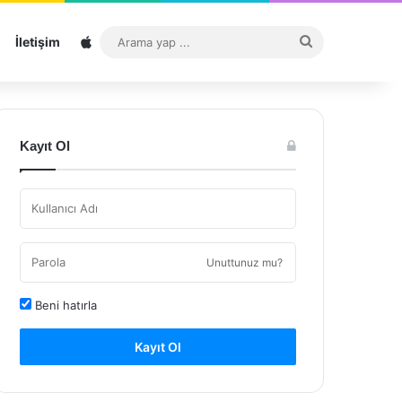
Sitemap
Arama
İletişim
yap
...
Kayıt Ol
Unuttunuz mu?
Beni hatırla
Kayıt Ol