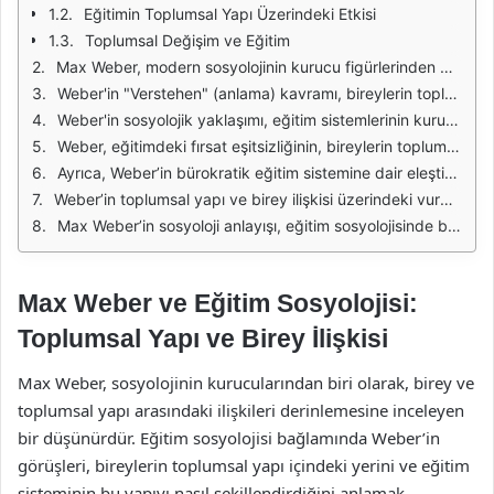
Eğitimin Toplumsal Yapı Üzerindeki Etkisi
Toplumsal Değişim ve Eğitim
Max Weber, modern sosyolojinin kurucu figürlerinden biri olarak, birey ve toplumsal yapı arasındaki ilişkiyi derinlemesine incelemiştir. Eğitim sosyolojisi bağlamında, Weber’in yaklaşımı, bireylerin toplumsal yapı içindeki konumları ve bu konumların eğitim üzerindeki etkileri üzerinde yoğunlaşmaktadır. Weber, bireylerin sosyal statülerinin, eğitim fırsatlarını ve deneyimlerini nasıl şekillendirdiğine dair önemli gözlemler yapmıştır. Eğitim, bireylerin toplumsal mobilite sağlama aracı olarak görüldüğü için, sosyal sınıf ve eğitim arasındaki ilişkiyi anlamak kritik bir öneme sahiptir.
Weber'in "Verstehen" (anlama) kavramı, bireylerin toplumsal yapı içinde nasıl hareket ettiklerini anlamak için bir yöntem sunar. Eğitim sosyolojisi bağlamında, bireylerin eğitim süreçlerine katılımı ve bu süreçteki deneyimlerini anlamak, toplumsal yapı ile birey arasındaki etkileşimi aydınlatır. Bireylerin eğitim yoluyla elde ettikleri bilgi ve beceriler, onları toplumsal hayatta nasıl konumlandırdıklarını belirlerken, aynı zamanda toplumsal yapı da bireylerin bu süreçteki deneyimlerini şekillendirir.
Weber'in sosyolojik yaklaşımı, eğitim sistemlerinin kurumsal yapıları ve bu yapıların bireyler üzerindeki etkisi üzerinde de durur. Eğitim kurumları, bireylerin sosyal kimliklerini ve normlarını şekillendiren önemli birer sosyal yapıdır. Bu bağlamda, eğitim sisteminin toplumsal cinsiyet, ırk, etnik köken ve sınıf gibi faktörlerle nasıl etkileşime girdiği, bireylerin eğitim deneyimlerini ve toplumsal konumlarını belirler. Bu etkileşim, bireylerin toplumsal alanda nasıl yer aldıklarını ve hangi fırsatlara erişebileceklerini etkiler.
Weber, eğitimdeki fırsat eşitsizliğinin, bireylerin toplumsal konumlarıyla doğrudan ilişkili olduğunu savunmuştur. Bu eşitsizlik, bireylerin eğitimden elde ettikleri kazanımları ve toplum içindeki rollerini belirler. Örneğin, yüksek sosyoekonomik statüye sahip ailelerden gelen bireyler, daha iyi eğitim imkanlarına erişim sağlarken, düşük sosyoekonomik statüdeki bireyler bu olanaklardan yoksun kalabilir. Bu durum, bireylerin toplumsal hareketliliğini sınırlar ve toplumsal yapının yeniden üretilmesine katkıda bulunur.
Ayrıca, Weber’in bürokratik eğitim sistemine dair eleştirileri de dikkate değerdir. Eğitim kurumları, belirli bir düzen ve hiyerarşi içerisinde işler ve bu durum, bireylerin eğitim süreçlerinde deneyimledikleri otorite ilişkilerini etkiler. Bu otorite, bireylerin kendilerini ifade etme ve eğitimdeki rolünü kavrama biçimlerini şekillendirir. Bürokratik yapıların bireyler üzerindeki etkisi, eğitim sosyolojisi açısından önemli bir çalışmadır.
Weber’in toplumsal yapı ve birey ilişkisi üzerindeki vurgusu, eğitim sosyolojisinde bireylerin toplumsal kimliklerini nasıl inşa ettiğini anlamaya yardımcı olur. Eğitim, yalnızca bilgi aktarımı değil, aynı zamanda bireylerin toplumsal rollerini ve kimliklerini geliştirdikleri bir alan olarak görülmelidir. Bu nedenle, eğitim sosyolojisi araştırmaları, bireylerin eğitim deneyimlerinin toplumsal yapı ile nasıl etkileşimde bulunduğunu anlamaya yönelik önemli veriler sunar.
Max Weber’in sosyoloji anlayışı, eğitim sosyolojisinde birey ve toplumsal yapı arasındaki dinamik ilişkileri anlamada kritik bir rol oynamaktadır. Eğitim, bireylerin toplumsal konumlarını belirleyen bir araç olmasının yanı sıra, toplumsal yapıların da bireyler üzerinde yarattığı etkileri incelemek için önemli bir perspektif sunar. Bu bağlamda, Weber’in çalışmaları, eğitim sosyolojisi alanındaki araştırmalar için zengin bir kaynak oluşturur.
Max Weber ve Eğitim Sosyolojisi:
Toplumsal Yapı ve Birey İlişkisi
Max Weber, sosyolojinin kurucularından biri olarak, birey ve
toplumsal yapı arasındaki ilişkileri derinlemesine inceleyen
bir düşünürdür. Eğitim sosyolojisi bağlamında Weber’in
görüşleri, bireylerin toplumsal yapı içindeki yerini ve eğitim
sisteminin bu yapıyı nasıl şekillendirdiğini anlamak