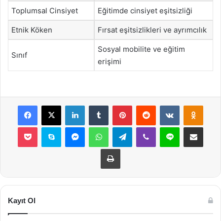
Toplumsal Cinsiyet
Eğitimde cinsiyet eşitsizliği
Etnik Köken
Fırsat eşitsizlikleri ve ayrımcılık
Sosyal mobilite ve eğitim
Sınıf
erişimi
Facebook
X
LinkedIn
Tumblr
Pinterest
Reddit
VKontakte
Odnok
Pocket
Skype
Messenger
WhatsApp
Telegram
Viber
Line
E-Posta ile payla
Yazdır
Kayıt Ol