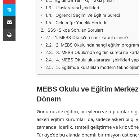
Eğitimde Yenilikçi Yaklaşımlar
Skype
Uluslararası İşbirlikleri
Öğrenci Seçimi ve Eğitim Süreci
E-Posta ile paylaş
Geleceğe Yönelik Hedefler
Yazdır
SSS (Sıkça Sorulan Sorular)
1. MEBS Okulu'na nasıl kabul olunur?
2. MEBS Okulu'nda hangi eğitim program
3. MEBS Okulu'nda eğitim süreci ne kad
4. MEBS Okulu uluslararası işbirlikleri ya
5. Eğitimde kullanılan modern teknolojiler
MEBS Okulu ve Eğitim Merkezi
Dönem
Günümüzde eğitim, bireylerin ve toplumların ge
askeri eğitim kurumları da, sadece askeri bilgi v
zamanda liderlik, strateji geliştirme ve kriz yön
Türkiye’de bu alanda önemli bir misyon üstlenen