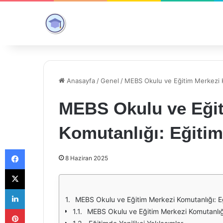
Anasayfa
/
Genel
/
MEBS Okulu ve Eğitim Merkezi K
MEBS Okulu ve Eğit
Komutanlığı: Eğiti
Facebook
8 Haziran 2025
X
LinkedIn
MEBS Okulu ve Eğitim Merkezi Komutanlığı: E
Pinterest
MEBS Okulu ve Eğitim Merkezi Komutanlığı