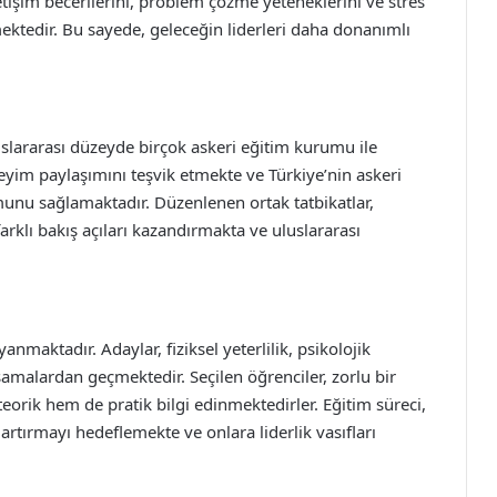
etişim becerilerini, problem çözme yeteneklerini ve stres
mektedir. Bu sayede, geleceğin liderleri daha donanımlı
lararası düzeyde birçok askeri eğitim kurumu ile
eneyim paylaşımını teşvik etmekte ve Türkiye’nin askeri
munu sağlamaktadır. Düzenlenen ortak tatbikatlar,
arklı bakış açıları kazandırmakta ve uluslararası
anmaktadır. Adaylar, fiziksel yeterlilik, psikolojik
amalardan geçmektedir. Seçilen öğrenciler, zorlu bir
orik hem de pratik bilgi edinmektedirler. Eğitim süreci,
ı artırmayı hedeflemekte ve onlara liderlik vasıfları