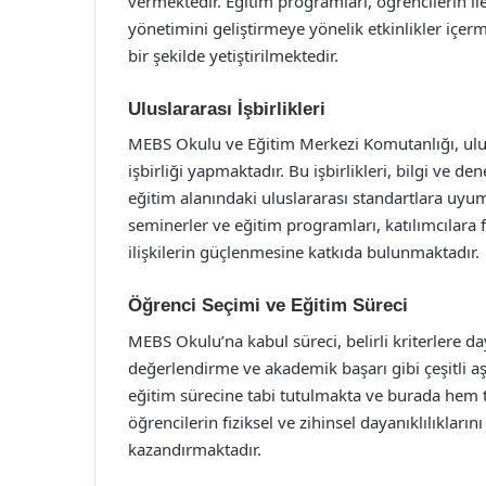
vermektedir. Eğitim programları, öğrencilerin il
yönetimini geliştirmeye yönelik etkinlikler içer
bir şekilde yetiştirilmektedir.
Uluslararası İşbirlikleri
MEBS Okulu ve Eğitim Merkezi Komutanlığı, ulus
işbirliği yapmaktadır. Bu işbirlikleri, bilgi ve d
eğitim alanındaki uluslararası standartlara uyu
seminerler ve eğitim programları, katılımcılara f
ilişkilerin güçlenmesine katkıda bulunmaktadır.
Öğrenci Seçimi ve Eğitim Süreci
MEBS Okulu’na kabul süreci, belirli kriterlere day
değerlendirme ve akademik başarı gibi çeşitli aş
eğitim sürecine tabi tutulmakta ve burada hem te
öğrencilerin fiziksel ve zihinsel dayanıklılıkların
kazandırmaktadır.